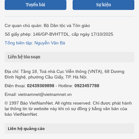
Bất động sản
Bạn đọc
Tuần Việt Nam
Công nghiệp hỗ trợ
Giảm nghèo bền vững
Nông thôn mới
Dân tộc thiểu số và miền núi
Nội dung chuyên đề
English
Hồ sơ
Ảnh
Video
Multimedia
Podcast
24h qua
Tuyến bài
Sự kiện
Cơ quan chủ quản: Bộ Dân tộc và Tôn giáo
Số giấy phép: 146/GP-BVHTTDL, cấp ngày 17/10/2025