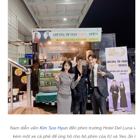
Nam diễn viên
Kim Soo Hyun
đến phim trường Hotel Del Luna và 
kèm một xe cà phê để ủng hộ cho bộ phim của IU và Yeo Jin G