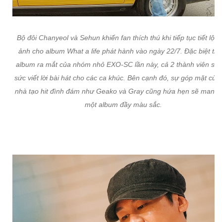
Bộ đôi Chanyeol và Sehun khiến fan thích thú khi tiếp tục tiết lộ h
ảnh cho album What a life phát hành vào ngày 22/7. Đặc biệt tro
album ra mắt của nhóm nhỏ EXO-SC lần này, cả 2 thành viên sẽ 
sức viết lời bài hát cho các ca khúc. Bên cạnh đó, sự góp mặt của
nhà tạo hit đình đám như Geako và Gray cũng hứa hẹn sẽ mang 
một album đầy màu sắc.