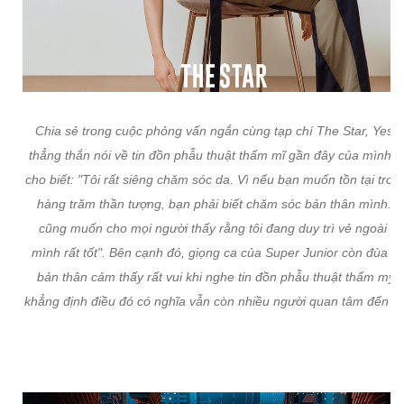
Chia sẻ trong cuộc phỏng vấn ngắn cùng tạp chí The Star, Yesu
thẳng thắn nói về tin đồn phẫu thuật thẩm mĩ gần đây của mình, 
cho biết: "Tôi rất siêng chăm sóc da. Vì nếu bạn muốn tồn tại tron
hàng trăm thần tượng, bạn phải biết chăm sóc bản thân mình. T
cũng muốn cho mọi người thấy rằng tôi đang duy trì vẻ ngoài c
mình rất tốt". Bên cạnh đó, giọng ca của Super Junior còn đùa r
bản thân cảm thấy rất vui khi nghe tin đồn phẫu thuật thẩm mỹ 
khẳng định điều đó có nghĩa vẫn còn nhiều người quan tâm đến m