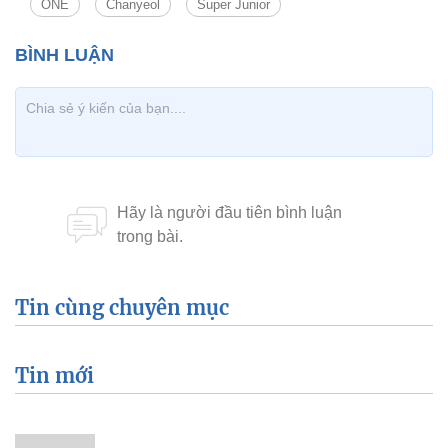
Lê La
Mina dừng hết mọi hoạt động để
điều trị chấn thương tâm lý
Xem thêm về:
Sao Hàn
WINNER
EXO
Kim Soo Hyun
Taeyeon
Yesung
Sehun
ONE
Chanyeol
Super Junior