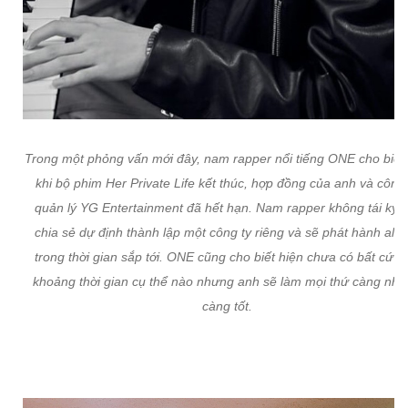
Trong một phỏng vấn mới đây, nam rapper nổi tiếng ONE cho biết
khi bộ phim Her Private Life kết thúc, hợp đồng của anh và công 
quản lý YG Entertainment đã hết hạn. Nam rapper không tái ký 
chia sẻ dự định thành lập một công ty riêng và sẽ phát hành alb
trong thời gian sắp tới. ONE cũng cho biết hiện chưa có bất cứ m
khoảng thời gian cụ thể nào nhưng anh sẽ làm mọi thứ càng nh
càng tốt.