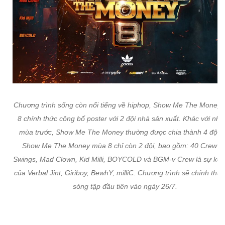
Chương trình sống còn nổi tiếng về hiphop, Show Me The Money
8 chính thức công bố poster với 2 đội nhà sản xuất. Khác với nh
mùa trước, Show Me The Money thường được chia thành 4 đội, t
Show Me The Money mùa 8 chỉ còn 2 đội, bao gồm: 40 Crew vớ
Swings, Mad Clown, Kid Milli, BOYCOLD và BGM-v Crew là sự kết
của Verbal Jint, Giriboy, BewhY, milliC. Chương trình sẽ chính thức
sóng tập đầu tiên vào ngày 26/7.