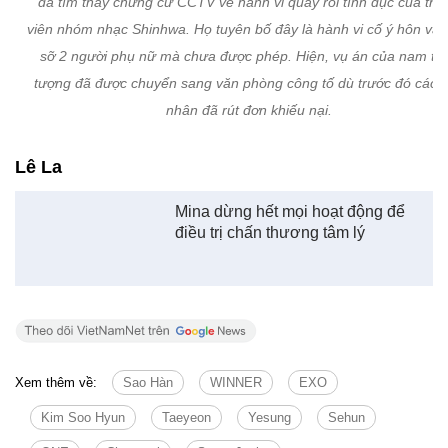
Trong lần lấy lời khai trước đó về cáo buộc quấy rối tình dục, Min
khẳng định anh không cố ý quấy rối 2 người phụ nữ kia, mà đó chỉ
hành động đùa quá trớn của mình. Tuy nhiên, phía cảnh sát mới 
đã tìm thấy chứng cứ CCTV về hành vi quấy rối tình dục của thà
viên nhóm nhạc Shinhwa. Họ tuyên bố đây là hành vi cố ý hôn và
sỡ 2 người phụ nữ mà chưa được phép. Hiện, vụ án của nam th
tượng đã được chuyển sang văn phòng công tố dù trước đó các 
nhân đã rút đơn khiếu nại.