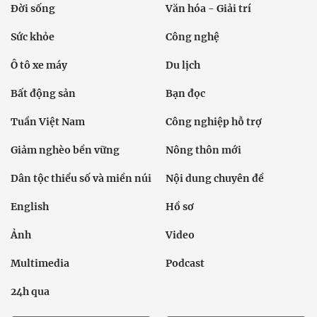
Chính trị
Thời sự
Kinh doanh
Dân tộc và Tôn giáo
Thể thao
Giáo dục
Thế giới
Đời sống
Văn hóa - Giải trí
Sức khỏe
Công nghệ
Ô tô xe máy
Du lịch