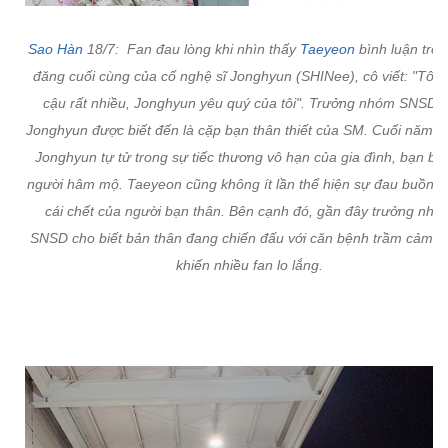
Sao Hàn
18/7: Fan đau lòng khi nhìn thấy
Taeyeon
bình luận trên
đăng cuối cùng của cố nghệ sĩ Jonghyun (SHINee), cô viết: "Tôi 
cậu rất nhiều, Jonghyun yêu quý của tôi". Trưởng nhóm SNSD 
Jonghyun được biết đến là cặp bạn thân thiết của SM. Cuối năm 2
Jonghyun tự tử trong sự tiếc thương vô hạn của gia đình, bạn bè
người hâm mộ. Taeyeon cũng không ít lần thể hiện sự đau buồn t
cái chết của người bạn thân. Bên cạnh đó, gần đây trưởng nhó
SNSD cho biết bản thân đang chiến đấu với căn bệnh trầm cảm c
khiến nhiều fan lo lắng.