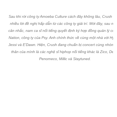
Sau khi rời công ty Amoeba Culture cách đây không lâu, Crush n
nhiều lời đề nghị hấp dẫn từ các công ty giải trí. Mới đây, sau nh
cân nhắc, nam ca sĩ nổi tiếng quyết định ký hợp đồng quản lý cùn
Nation, công ty của Psy. Anh chính thức về cùng một nhà với Hyu
Jessi và E'Dawn. Hiện, Crush đang chuẩn bị concert cùng nhóm 
thân của mình là các nghệ sĩ hiphop nổi tiếng khác là Zico, Dea
Penomeco, Millic và Staytuned.