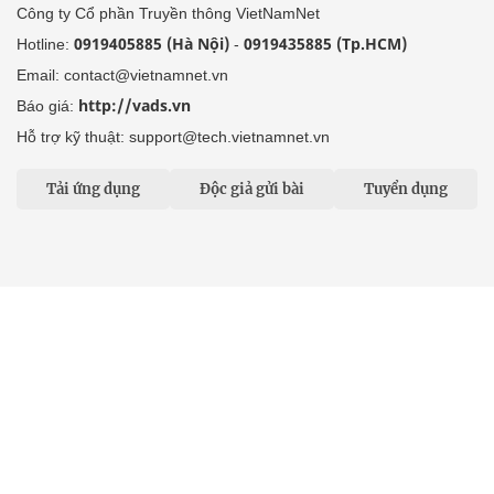
Tổng biên tập: Nguyễn Văn Bá
Liên hệ tòa soạn
Địa chỉ: Tầng 18, Toà nhà Cục Viễn thông (VNTA), 68 Dương
Đình Nghệ, phường Cầu Giấy, TP. Hà Nội.
Điện thoại:
02439369898
- Hotline:
0923457788
Email: vietnamnet@vietnamnet.vn
© 1997 Báo VietNamNet. All rights reserved. Chỉ được phát hành
lại thông tin từ website này khi có sự đồng ý bằng văn bản của
báo VietNamNet.
Liên hệ quảng cáo
Công ty Cổ phần Truyền thông VietNamNet
0919405885 (Hà Nội)
0919435885 (Tp.HCM)
Hotline:
-
Email: contact@vietnamnet.vn
http://vads.vn
Báo giá:
Hỗ trợ kỹ thuật: support@tech.vietnamnet.vn