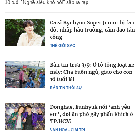
18 tuổi "Nghề siêu khó nói" sắp ra rạp.
Ca sĩ Kyuhyun Super Junior bị fan
đột nhập hậu trường, cầm dao tấn
công
THẾ GIỚI SAO
Bản tin trưa 3/9: Ô tô tông loạt xe
máy: Cha buồn ngủ, giao cho con
16 tuổi lái
BẢN TIN THỜI SỰ
Donghae, Eunhyuk nói ‘anh yêu
em’, đòi ăn phở gây phấn khích ở
TP.HCM
VĂN HÓA - GIẢI TRÍ