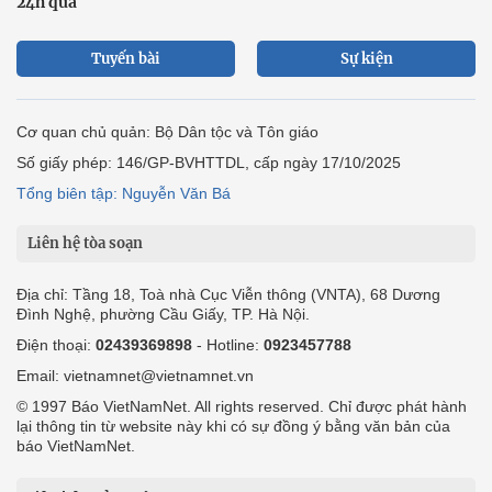
24h qua
Tuyến bài
Sự kiện
Cơ quan chủ quản: Bộ Dân tộc và Tôn giáo
Số giấy phép: 146/GP-BVHTTDL, cấp ngày 17/10/2025
Tổng biên tập: Nguyễn Văn Bá
Liên hệ tòa soạn
Địa chỉ: Tầng 18, Toà nhà Cục Viễn thông (VNTA), 68 Dương
Đình Nghệ, phường Cầu Giấy, TP. Hà Nội.
Điện thoại:
02439369898
- Hotline:
0923457788
Email: vietnamnet@vietnamnet.vn
© 1997 Báo VietNamNet. All rights reserved. Chỉ được phát hành
lại thông tin từ website này khi có sự đồng ý bằng văn bản của
báo VietNamNet.