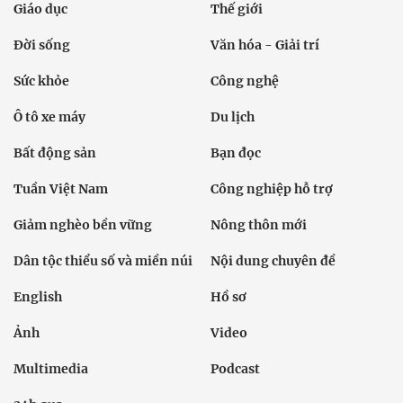
Giáo dục
Thế giới
Đời sống
Văn hóa - Giải trí
Sức khỏe
Công nghệ
Ô tô xe máy
Du lịch
Bất động sản
Bạn đọc
Tuần Việt Nam
Công nghiệp hỗ trợ
Giảm nghèo bền vững
Nông thôn mới
Dân tộc thiểu số và miền núi
Nội dung chuyên đề
English
Hồ sơ
Ảnh
Video
Multimedia
Podcast