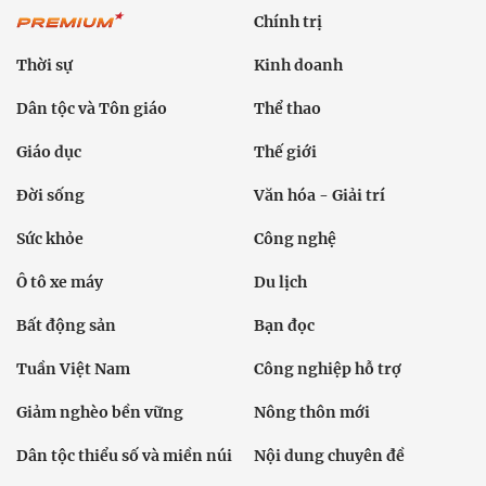
Chính trị
Thời sự
Kinh doanh
Dân tộc và Tôn giáo
Thể thao
Giáo dục
Thế giới
Đời sống
Văn hóa - Giải trí
Sức khỏe
Công nghệ
Ô tô xe máy
Du lịch
Bất động sản
Bạn đọc
Tuần Việt Nam
Công nghiệp hỗ trợ
Giảm nghèo bền vững
Nông thôn mới
Dân tộc thiểu số và miền núi
Nội dung chuyên đề