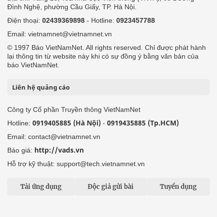
Đình Nghệ, phường Cầu Giấy, TP. Hà Nội.
Điện thoại:
02439369898
- Hotline:
0923457788
Email: vietnamnet@vietnamnet.vn
© 1997 Báo VietNamNet. All rights reserved. Chỉ được phát hành
lại thông tin từ website này khi có sự đồng ý bằng văn bản của
báo VietNamNet.
Liên hệ quảng cáo
Công ty Cổ phần Truyền thông VietNamNet
0919405885 (Hà Nội)
0919435885 (Tp.HCM)
Hotline:
-
Email: contact@vietnamnet.vn
http://vads.vn
Báo giá:
Hỗ trợ kỹ thuật: support@tech.vietnamnet.vn
Tải ứng dụng
Độc giả gửi bài
Tuyển dụng