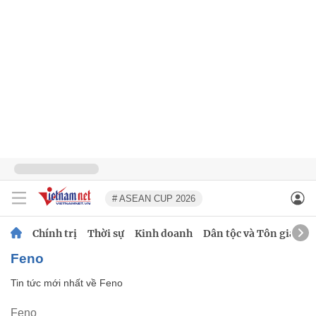
# ASEAN CUP 2026
Chính trị
Thời sự
Kinh doanh
Dân tộc và Tôn giáo
Feno
Tin tức mới nhất về
Feno
Feno