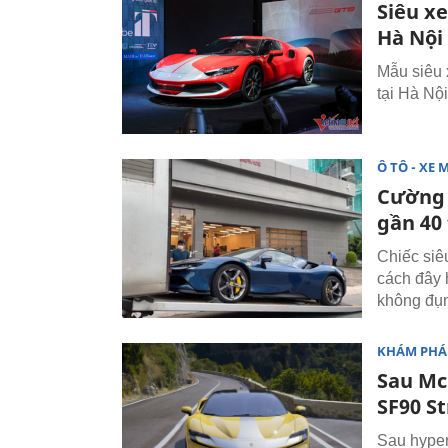
Siêu xe
Hà Nội
Mẫu siêu 
tại Hà Nộ
Ô TÔ - XE 
Cường Đ
gần 40
Chiếc siê
cách đây 
không đụn
KHÁM PHÁ
Sau Mc
SF90 S
Sau hyper