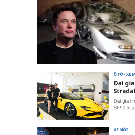
Ô TÔ - XE 
Đại gi
Stradal
Đại gia H
SF90 trị g
XE MỚI