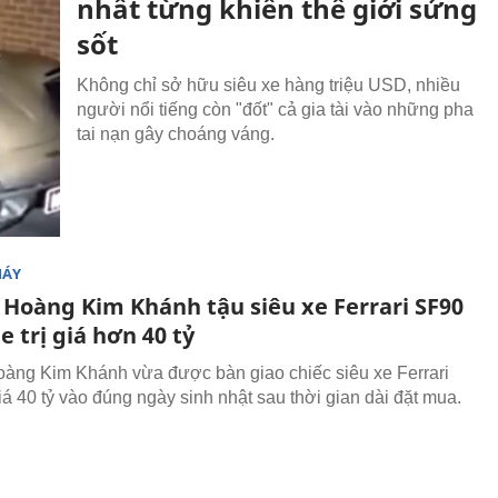
nhất từng khiến thế giới sửng
sốt
Không chỉ sở hữu siêu xe hàng triệu USD, nhiều
người nổi tiếng còn "đốt" cả gia tài vào những pha
tai nạn gây choáng váng.
MÁY
a Hoàng Kim Khánh tậu siêu xe Ferrari SF90
e trị giá hơn 40 tỷ
oàng Kim Khánh vừa được bàn giao chiếc siêu xe Ferrari
iá 40 tỷ vào đúng ngày sinh nhật sau thời gian dài đặt mua.