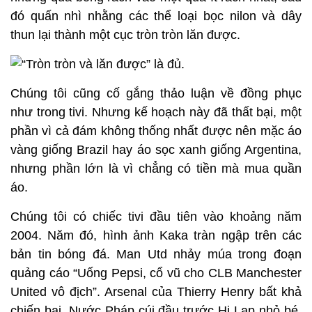
đó quấn nhì nhằng các thể loại bọc nilon và dây
thun lại thành một cục tròn tròn lăn được.
Chúng tôi cũng cố gắng thảo luận về đồng phục
như trong tivi. Nhưng kế hoạch này đã thất bại, một
phần vì cả đám không thống nhất được nên mặc áo
vàng giống Brazil hay áo sọc xanh giống Argentina,
nhưng phần lớn là vì chẳng có tiền mà mua quần
áo.
Chúng tôi có chiếc tivi đầu tiên vào khoảng năm
2004. Năm đó, hình ảnh Kaka tràn ngập trên các
bản tin bóng đá. Man Utd nhảy múa trong đoạn
quảng cáo “Uống Pepsi, cổ vũ cho CLB Manchester
United vô địch”. Arsenal của Thierry Henry bất khả
chiến bại. Nước Pháp cúi đầu trước Hi Lạp nhỏ bé.