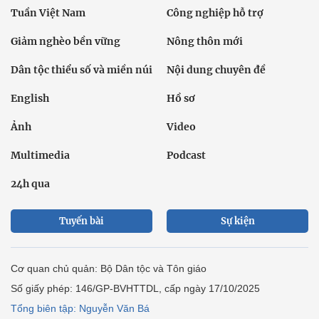
Tuần Việt Nam
Công nghiệp hỗ trợ
Giảm nghèo bền vững
Nông thôn mới
Dân tộc thiểu số và miền núi
Nội dung chuyên đề
English
Hồ sơ
Ảnh
Video
Multimedia
Podcast
24h qua
Tuyến bài
Sự kiện
Cơ quan chủ quản: Bộ Dân tộc và Tôn giáo
Số giấy phép: 146/GP-BVHTTDL, cấp ngày 17/10/2025
Tổng biên tập: Nguyễn Văn Bá