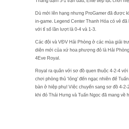
Thắng đậm 5-1 trận đầu, Elite tiếp tục chơi h
Dù mới lên hạng nhưng ProGamer đã được khá
in-game. Legend Center Thanh Hóa có vẻ đã k
với tỉ số lần lượt là 0-4 và 1-3.
Các đội và VĐV Hải Phòng ở các mùa giải trướ
diện mới của xứ hoa phượng đỏ là Hải Phòng
4Eve Royal.
Royal ra quân với sơ đồ quen thuộc 4-2-4 vớ
chơi phòng thủ ‘lỏng’ đến ngạc nhiên để Tuấn 
bàn ở hiệp phụ! Việc chuyển sang sơ đồ 4-2-
khi đó Thái Hưng và Tuấn Ngọc đã mang về ha