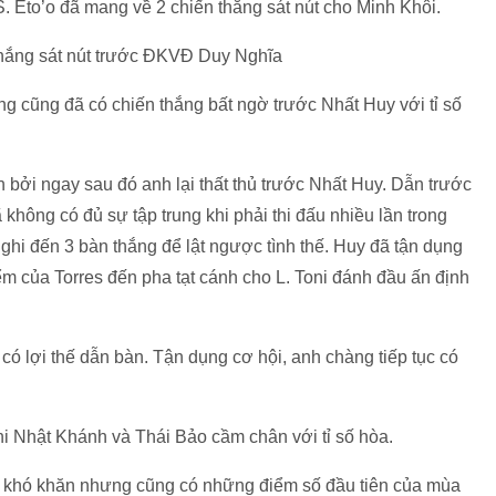
 Eto’o đã mang về 2 chiến thắng sát nút cho Minh Khôi.
g cũng đã có chiến thắng bất ngờ trước Nhất Huy với tỉ số
bởi ngay sau đó anh lại thất thủ trước Nhất Huy. Dẫn trước
hông có đủ sự tập trung khi phải thi đấu nhiều lần trong
ghi đến 3 bàn thắng để lật ngược tình thế. Huy đã tận dụng
iểm của Torres đến pha tạt cánh cho L. Toni đánh đầu ấn định
y có lợi thế dẫn bàn. Tận dụng cơ hội, anh chàng tiếp tục có
i Nhật Khánh và Thái Bảo cầm chân với tỉ số hòa.
dù khó khăn nhưng cũng có những điểm số đầu tiên của mùa