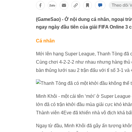
(GameSao) - Ở nội dung cá nhân, ngoại trừ
ngay ngày đầu tiên của giải FIFA Online 3
Cá nhân
Mới lên hạng Super League, Thanh Tòng đã c
Cùng chơi 4-2-2-2 như nhau nhưng hàng thủ c
bàn thủng lưới sau 2 trận đấu với tỉ số 3-1 v
Minh Khôi - một cái tên ‘mới’ ở Super League 
lớn đã có trận khởi đầu mùa giải cực khó kh
Thành viên 4Eve đã khiến nhà vô địch khá bất
Ngay từ đầu, Minh Khôi đã gây ấn tượng không