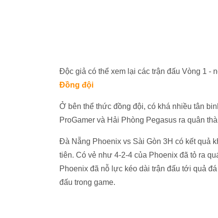
Độc giả có thể xem lại các trận đấu Vòng 1 -
Đồng đội
Ở bên thể thức đồng đội, có khá nhiều tân bi
ProGamer và Hải Phòng Pegasus ra quân thà
Đà Nẵng Phoenix vs Sài Gòn 3H có kết quả k
tiên. Có vẻ như 4-2-4 của Phoenix đã tỏ ra quá
Phoenix đã nỗ lực kéo dài trận đấu tới quả đá t
đấu trong game.