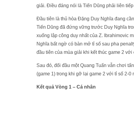
giải. Điều đáng nói là Tiến Dũng phải liên ti
Đầu tiên là thủ hòa Đặng Duy Nghĩa đang cần 
Tiến Dũng đã đứng vững trước Duy Nghĩa trong
xuống lập công duy nhất của Z. Ibrahimovic m
Nghĩa bất ngờ có bàn mở tỉ số sau pha pena
đầu tiên của mùa giải khi kết thúc game 2 với 
Sau đó, đối đầu một Quang Tuấn vẫn chơi tấn 
(game 1) trong khi gỡ lại game 2 với tỉ số 2-
Kết quả Vòng 1 – Cá nhân