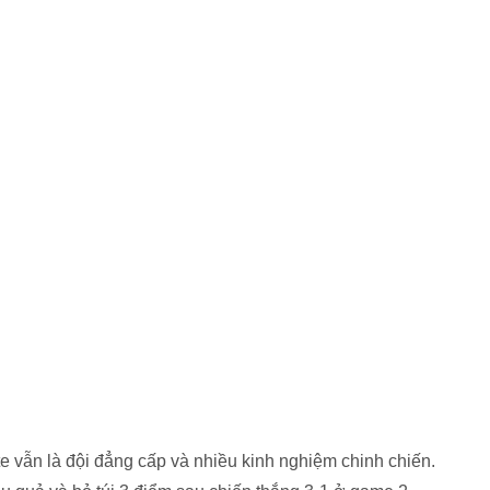
 vẫn là đội đẳng cấp và nhiều kinh nghiệm chinh chiến.