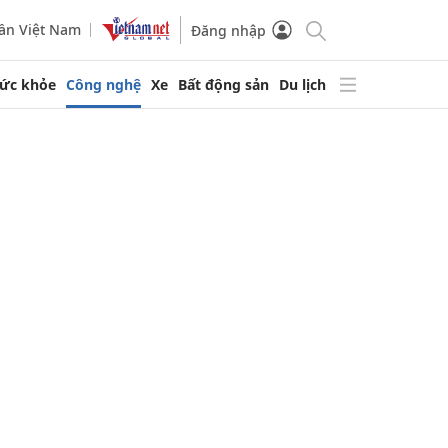
ần Việt Nam
Đăng nhập
ức khỏe
Công nghệ
Xe
Bất động sản
Du lịch