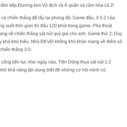
ếp đón tiếp Đương kim Vô địch và Á quân và cầm hòa cả 2!
có chiến thắng để lấy lại phong độ. Game đầu, 3-5-2 của
 suốt thời gian thi đấu 120 phút trong game. Pha thoát
ang về chiến thắng sát nút quý giá cho anh. Game thứ 2, Duy
lty khá khó hiểu. Nhà ĐKVĐ không khó khăn mang về điểm số
chiến thắng 3-0.
công liên tục như ngày nào, Tiến Dũng thua sát nút 1-2
0 nhờ khả năng tận dụng triệt để những cơ hội mình có.