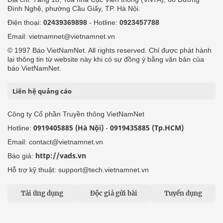
Đình Nghệ, phường Cầu Giấy, TP. Hà Nội.
Điện thoại:
02439369898
- Hotline:
0923457788
Email: vietnamnet@vietnamnet.vn
© 1997 Báo VietNamNet. All rights reserved. Chỉ được phát hành
lại thông tin từ website này khi có sự đồng ý bằng văn bản của
báo VietNamNet.
Liên hệ quảng cáo
Công ty Cổ phần Truyền thông VietNamNet
0919405885 (Hà Nội)
0919435885 (Tp.HCM)
Hotline:
-
Email: contact@vietnamnet.vn
http://vads.vn
Báo giá:
Hỗ trợ kỹ thuật: support@tech.vietnamnet.vn
Tải ứng dụng
Độc giả gửi bài
Tuyển dụng