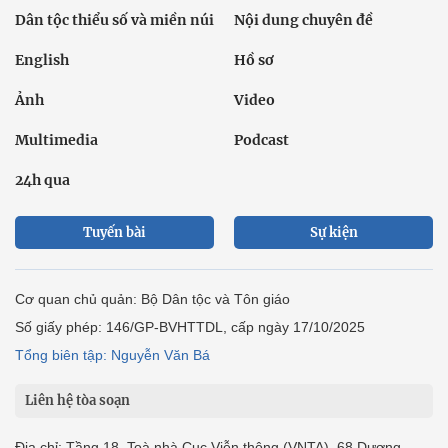
Dân tộc thiểu số và miền núi
Nội dung chuyên đề
English
Hồ sơ
Ảnh
Video
Multimedia
Podcast
24h qua
Tuyến bài
Sự kiện
Cơ quan chủ quản: Bộ Dân tộc và Tôn giáo
Số giấy phép: 146/GP-BVHTTDL, cấp ngày 17/10/2025
Tổng biên tập: Nguyễn Văn Bá
Liên hệ tòa soạn
Địa chỉ: Tầng 18, Toà nhà Cục Viễn thông (VNTA), 68 Dương