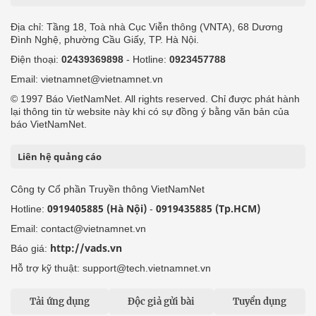
Địa chỉ: Tầng 18, Toà nhà Cục Viễn thông (VNTA), 68 Dương
Đình Nghệ, phường Cầu Giấy, TP. Hà Nội.
Điện thoại:
02439369898
- Hotline:
0923457788
Email: vietnamnet@vietnamnet.vn
© 1997 Báo VietNamNet. All rights reserved. Chỉ được phát hành
lại thông tin từ website này khi có sự đồng ý bằng văn bản của
báo VietNamNet.
Liên hệ quảng cáo
Công ty Cổ phần Truyền thông VietNamNet
0919405885 (Hà Nội)
0919435885 (Tp.HCM)
Hotline:
-
Email: contact@vietnamnet.vn
http://vads.vn
Báo giá:
Hỗ trợ kỹ thuật: support@tech.vietnamnet.vn
Tải ứng dụng
Độc giả gửi bài
Tuyển dụng