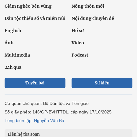
Giảm nghèo bền vững
Nông thôn mới
Dân tộc thiểu số và miền núi
Nội dung chuyên đề
English
Hồ sơ
Ảnh
Video
Multimedia
Podcast
24h qua
Tuyến bài
Sự kiện
Cơ quan chủ quản: Bộ Dân tộc và Tôn giáo
Số giấy phép: 146/GP-BVHTTDL, cấp ngày 17/10/2025
Tổng biên tập: Nguyễn Văn Bá
Liên hệ tòa soạn