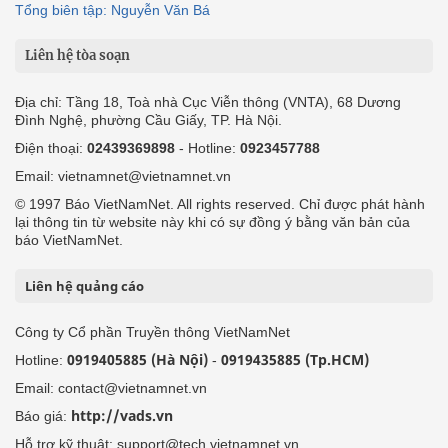
Tổng biên tập: Nguyễn Văn Bá
Liên hệ tòa soạn
Địa chỉ: Tầng 18, Toà nhà Cục Viễn thông (VNTA), 68 Dương
Đình Nghệ, phường Cầu Giấy, TP. Hà Nội.
Điện thoại:
02439369898
- Hotline:
0923457788
Email: vietnamnet@vietnamnet.vn
© 1997 Báo VietNamNet. All rights reserved. Chỉ được phát hành
lại thông tin từ website này khi có sự đồng ý bằng văn bản của
báo VietNamNet.
Liên hệ quảng cáo
Công ty Cổ phần Truyền thông VietNamNet
0919405885 (Hà Nội)
0919435885 (Tp.HCM)
Hotline:
-
Email: contact@vietnamnet.vn
http://vads.vn
Báo giá:
Hỗ trợ kỹ thuật: support@tech.vietnamnet.vn