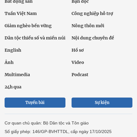
Bất động sản
Bạn đọc
Tuần Việt Nam
Công nghiệp hỗ trợ
Giảm nghèo bền vững
Nông thôn mới
Dân tộc thiểu số và miền núi
Nội dung chuyên đề
English
Hồ sơ
Ảnh
Video
Multimedia
Podcast
24h qua
Tuyến bài
Sự kiện
Cơ quan chủ quản: Bộ Dân tộc và Tôn giáo
Số giấy phép: 146/GP-BVHTTDL, cấp ngày 17/10/2025