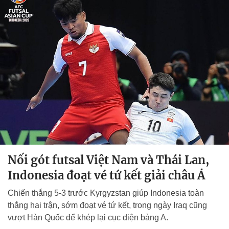
Nối gót futsal Việt Nam và Thái Lan,
Indonesia đoạt vé tứ kết giải châu Á
Chiến thắng 5-3 trước Kyrgyzstan giúp Indonesia toàn
thắng hai trận, sớm đoạt vé tứ kết, trong ngày Iraq cũng
vượt Hàn Quốc để khép lại cục diện bảng A.