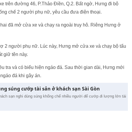
g xe trên đường 46, P.Thảo Điền, Q.2. Bất ngờ, Hưng đi bộ
ống chế 2 người phụ nữ, yêu cầu đưa điện thoại.
 hai đã mở cửa xe và chạy ra ngoài truy hô. Riêng Hưng ở
rợ 2 người phụ nữ. Lúc này, Hưng mở cửa xe và chạy bộ tẩu
t giữ tên này.
 tra và có biểu hiện ngáo đá. Sau thời gian dài, Hưng mới
 ngáo đá khi gây án.
g súng cướp tài sản ở khách sạn Sài Gòn
ách sạn nghi dùng súng khống chế nhiều người để cướp đi lượng lớn tài