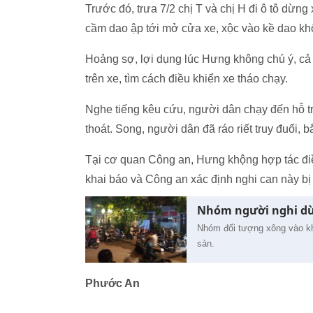
Trước đó, trưa 7/2 chị T và chị H đi ô tô dừn
cầm dao ập tới mở cửa xe, xộc vào kề dao kh
Hoảng sợ, lợi dụng lúc Hưng không chú ý, cả
trên xe, tìm cách điều khiển xe tháo chạy.
Nghe tiếng kêu cứu, người dân chạy đến hỗ t
thoát. Song, người dân đã ráo riết truy đuổi, bắ
Tại cơ quan Công an, Hưng khộng hợp tác điều
khai báo và Công an xác định nghi can này bị
Nhóm người nghi dùn
Nhóm đối tượng xông vào kh
sản.
Phước An