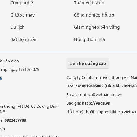
Công nghệ
Tuần Việt Nam
Ô tô xe máy
Công nghiệp hỗ trợ
Du lịch
Giảm nghèo bền vững
Bất động sản
Nông thôn mới
à Tôn giáo
Liên hệ quảng cáo
 cấp ngày 17/10/2025
Công ty Cổ phần Truyền thông VietN
á
Hotline:
0919405885 (Hà Nội)
-
091943
Email: contact@vietnamnet.vn
Báo giá:
http://vads.vn
Viễn thông (VNTA), 68 Dương Đình
Nội.
Hỗ trợ kỹ thuật: support@tech.vietna
ne:
0923457788
.vn