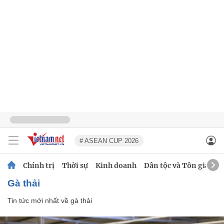
# ASEAN CUP 2026
Chính trị
Thời sự
Kinh doanh
Dân tộc và Tôn giáo
gà thải
Tin tức mới nhất về
gà thải