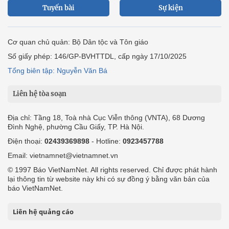
Tuyến bài
Sự kiện
Cơ quan chủ quản: Bộ Dân tộc và Tôn giáo
Số giấy phép: 146/GP-BVHTTDL, cấp ngày 17/10/2025
Tổng biên tập: Nguyễn Văn Bá
Liên hệ tòa soạn
Địa chỉ: Tầng 18, Toà nhà Cục Viễn thông (VNTA), 68 Dương
Đình Nghệ, phường Cầu Giấy, TP. Hà Nội.
Điện thoại:
02439369898
- Hotline:
0923457788
Email: vietnamnet@vietnamnet.vn
© 1997 Báo VietNamNet. All rights reserved. Chỉ được phát hành
lại thông tin từ website này khi có sự đồng ý bằng văn bản của
báo VietNamNet.
Liên hệ quảng cáo