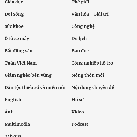
Giáo dục
Thế giới
Đời sống
Văn hóa - Giải trí
Sức khỏe
Công nghệ
Ô tô xe máy
Du lịch
Bất động sản
Bạn đọc
Tuần Việt Nam
Công nghiệp hỗ trợ
Giảm nghèo bền vững
Nông thôn mới
Dân tộc thiểu số và miền núi
Nội dung chuyên đề
English
Hồ sơ
Ảnh
Video
Multimedia
Podcast
24h qua