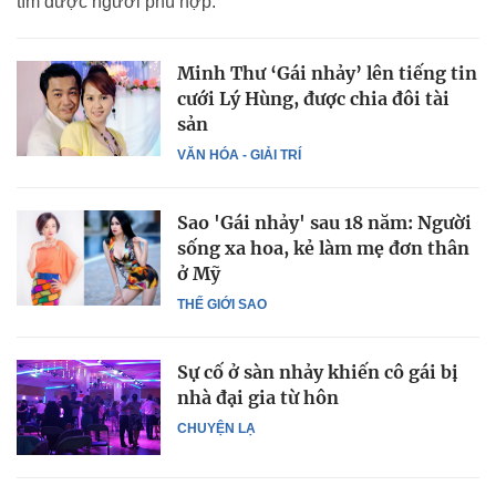
tìm được người phù hợp.
Minh Thư ‘Gái nhảy’ lên tiếng tin
cưới Lý Hùng, được chia đôi tài
sản
VĂN HÓA - GIẢI TRÍ
Sao 'Gái nhảy' sau 18 năm: Người
sống xa hoa, kẻ làm mẹ đơn thân
ở Mỹ
THẾ GIỚI SAO
Sự cố ở sàn nhảy khiến cô gái bị
nhà đại gia từ hôn
CHUYỆN LẠ