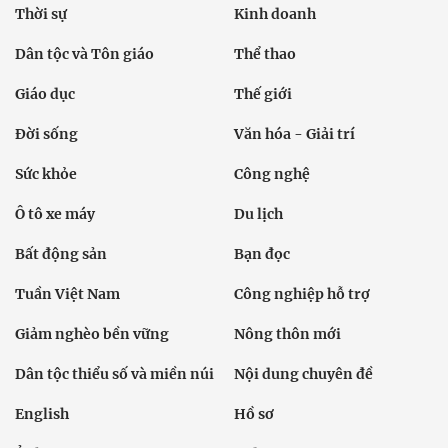
Thời sự
Kinh doanh
Dân tộc và Tôn giáo
Thể thao
Giáo dục
Thế giới
Đời sống
Văn hóa - Giải trí
Sức khỏe
Công nghệ
Ô tô xe máy
Du lịch
Bất động sản
Bạn đọc
Tuần Việt Nam
Công nghiệp hỗ trợ
Giảm nghèo bền vững
Nông thôn mới
Dân tộc thiểu số và miền núi
Nội dung chuyên đề
English
Hồ sơ