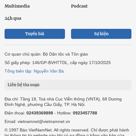
Multimedia
Podcast
24h qua
Tuyến bài
Sự kiện
Cơ quan chủ quản: Bộ Dân tộc và Tôn giáo
Số giấy phép: 146/GP-BVHTTDL, cấp ngày 17/10/2025
Tổng biên tập: Nguyễn Văn Bá
Liên hệ tòa soạn
Địa chỉ: Tầng 18, Toà nhà Cục Viễn thông (VNTA), 68 Dương
Đình Nghệ, phường Cầu Giấy, TP. Hà Nội.
Điện thoại:
02439369898
- Hotline:
0923457788
Email: vietnamnet@vietnamnet.vn
© 1997 Báo VietNamNet. All rights reserved. Chỉ được phát hành
lại thông tin từ website này khi có sự đồng ý bằng văn bản của