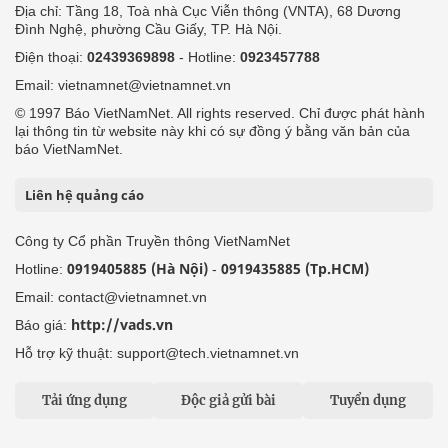
Địa chỉ: Tầng 18, Toà nhà Cục Viễn thông (VNTA), 68 Dương
Đình Nghệ, phường Cầu Giấy, TP. Hà Nội.
Điện thoại:
02439369898
- Hotline:
0923457788
Email: vietnamnet@vietnamnet.vn
© 1997 Báo VietNamNet. All rights reserved. Chỉ được phát hành
lại thông tin từ website này khi có sự đồng ý bằng văn bản của
báo VietNamNet.
Liên hệ quảng cáo
Công ty Cổ phần Truyền thông VietNamNet
0919405885 (Hà Nội)
0919435885 (Tp.HCM)
Hotline:
-
Email: contact@vietnamnet.vn
http://vads.vn
Báo giá:
Hỗ trợ kỹ thuật: support@tech.vietnamnet.vn
Tải ứng dụng
Độc giả gửi bài
Tuyển dụng