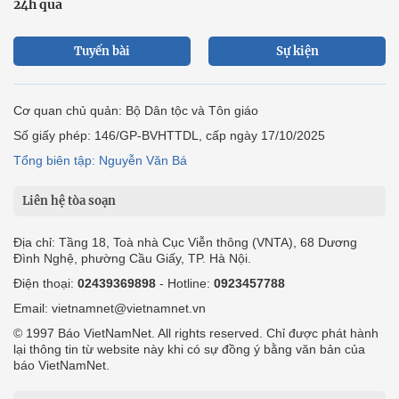
24h qua
Tuyến bài
Sự kiện
Cơ quan chủ quản: Bộ Dân tộc và Tôn giáo
Số giấy phép: 146/GP-BVHTTDL, cấp ngày 17/10/2025
Tổng biên tập: Nguyễn Văn Bá
Liên hệ tòa soạn
Địa chỉ: Tầng 18, Toà nhà Cục Viễn thông (VNTA), 68 Dương
Đình Nghệ, phường Cầu Giấy, TP. Hà Nội.
Điện thoại:
02439369898
- Hotline:
0923457788
Email: vietnamnet@vietnamnet.vn
© 1997 Báo VietNamNet. All rights reserved. Chỉ được phát hành
lại thông tin từ website này khi có sự đồng ý bằng văn bản của
báo VietNamNet.