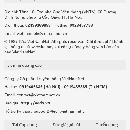
Địa chỉ: Tầng 18, Toà nhà Cục Viễn thông (VNTA), 68 Dương
Đình Nghệ, phường Cầu Giấy, TP. Hà Nội.
Điện thoại:
02439369898
- Hotline:
0923457788
Email: vietnamnet@vietnamnet.vn
© 1997 Báo VietNamNet. All rights reserved. Chỉ được phát hành
lại thông tin từ website này khi có sự đồng ý bằng văn bản của
báo VietNamNet.
Liên hệ quảng cáo
Công ty Cổ phần Truyền thông VietNamNet
0919405885 (Hà Nội)
0919435885 (Tp.HCM)
Hotline:
-
Email: contact@vietnamnet.vn
http://vads.vn
Báo giá:
Hỗ trợ kỹ thuật: support@tech.vietnamnet.vn
Tải ứng dụng
Độc giả gửi bài
Tuyển dụng