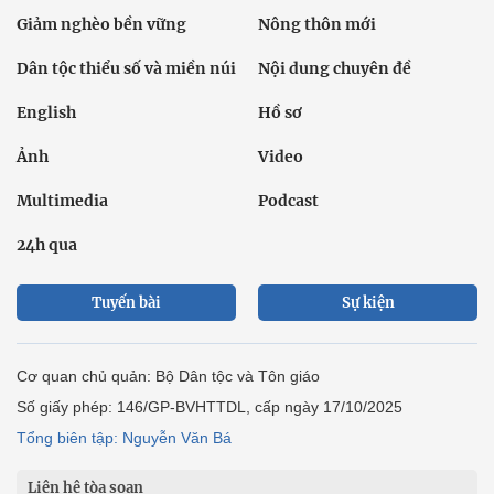
Giảm nghèo bền vững
Nông thôn mới
Dân tộc thiểu số và miền núi
Nội dung chuyên đề
English
Hồ sơ
Ảnh
Video
Multimedia
Podcast
24h qua
Tuyến bài
Sự kiện
Cơ quan chủ quản: Bộ Dân tộc và Tôn giáo
Số giấy phép: 146/GP-BVHTTDL, cấp ngày 17/10/2025
Tổng biên tập: Nguyễn Văn Bá
Liên hệ tòa soạn