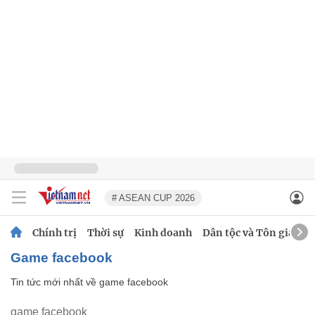
# ASEAN CUP 2026
Chính trị
Thời sự
Kinh doanh
Dân tộc và Tôn giáo
game facebook
Tin tức mới nhất về
game facebook
game facebook