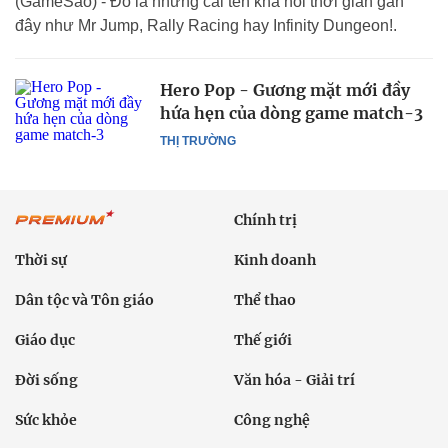
(GameSao) - Đó là những cái tên khá nổi thời gian gần
đây như Mr Jump, Rally Racing hay Infinity Dungeon!.
Hero Pop - Gương mặt mới đầy
hứa hẹn của dòng game match-3
THỊ TRƯỜNG
Chính trị
Thời sự
Kinh doanh
Dân tộc và Tôn giáo
Thể thao
Giáo dục
Thế giới
Đời sống
Văn hóa - Giải trí
Sức khỏe
Công nghệ