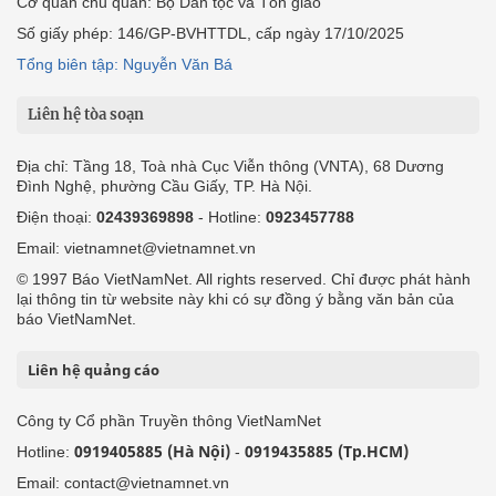
Cơ quan chủ quản: Bộ Dân tộc và Tôn giáo
Số giấy phép: 146/GP-BVHTTDL, cấp ngày 17/10/2025
Tổng biên tập: Nguyễn Văn Bá
Liên hệ tòa soạn
Địa chỉ: Tầng 18, Toà nhà Cục Viễn thông (VNTA), 68 Dương
Đình Nghệ, phường Cầu Giấy, TP. Hà Nội.
Điện thoại:
02439369898
- Hotline:
0923457788
Email: vietnamnet@vietnamnet.vn
© 1997 Báo VietNamNet. All rights reserved. Chỉ được phát hành
lại thông tin từ website này khi có sự đồng ý bằng văn bản của
báo VietNamNet.
Liên hệ quảng cáo
Công ty Cổ phần Truyền thông VietNamNet
0919405885 (Hà Nội)
0919435885 (Tp.HCM)
Hotline:
-
Email: contact@vietnamnet.vn