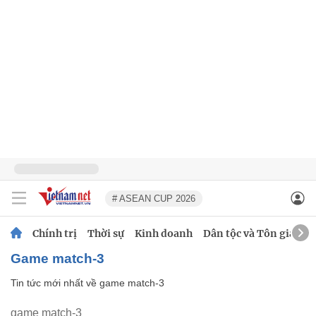
# ASEAN CUP 2026
Chính trị
Thời sự
Kinh doanh
Dân tộc và Tôn giáo
game match-3
Tin tức mới nhất về
game match-3
game match-3