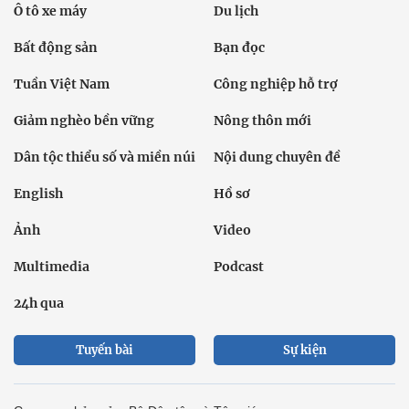
Ô tô xe máy
Du lịch
Bất động sản
Bạn đọc
Tuần Việt Nam
Công nghiệp hỗ trợ
Giảm nghèo bền vững
Nông thôn mới
Dân tộc thiểu số và miền núi
Nội dung chuyên đề
English
Hồ sơ
Ảnh
Video
Multimedia
Podcast
24h qua
Tuyến bài
Sự kiện