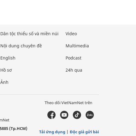
Dân tộc thiểu số và miền núi
Video
Nội dung chuyên đề
Multimedia
English
Podcast
Hồ sơ
24h qua
Ảnh
Theo dõi VietNamNet trên
amNet
5885 (Tp.HCM)
Tải ứng dụng
Độc giả gửi bài