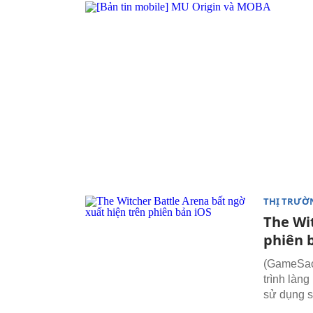
THỊ TRƯỜ
The Wi
phiên 
(GameSao)
trình làn
sử dụng s