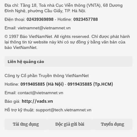
Địa chỉ: Tầng 18, Toà nhà Cục Viễn thông (VNTA), 68 Dương
Đình Nghệ, phường Cầu Giấy, TP. Hà Nội.
Điện thoại:
02439369898
- Hotline:
0923457788
Email: vietnamnet@vietnamnet.vn
© 1997 Báo VietNamNet. All rights reserved. Chỉ được phát hành
lại thông tin từ website này khi có sự đồng ý bằng văn bản của
báo VietNamNet.
Liên hệ quảng cáo
Công ty Cổ phần Truyền thông VietNamNet
0919405885 (Hà Nội)
0919435885 (Tp.HCM)
Hotline:
-
Email: contact@vietnamnet.vn
http://vads.vn
Báo giá:
Hỗ trợ kỹ thuật: support@tech.vietnamnet.vn
Tải ứng dụng
Độc giả gửi bài
Tuyển dụng