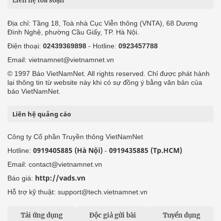
Liên hệ tòa soạn
Địa chỉ: Tầng 18, Toà nhà Cục Viễn thông (VNTA), 68 Dương
Đình Nghệ, phường Cầu Giấy, TP. Hà Nội.
Điện thoại:
02439369898
- Hotline:
0923457788
Email: vietnamnet@vietnamnet.vn
© 1997 Báo VietNamNet. All rights reserved. Chỉ được phát hành
lại thông tin từ website này khi có sự đồng ý bằng văn bản của
báo VietNamNet.
Liên hệ quảng cáo
Công ty Cổ phần Truyền thông VietNamNet
0919405885 (Hà Nội)
0919435885 (Tp.HCM)
Hotline:
-
Email: contact@vietnamnet.vn
http://vads.vn
Báo giá:
Hỗ trợ kỹ thuật: support@tech.vietnamnet.vn
Tải ứng dụng
Độc giả gửi bài
Tuyển dụng