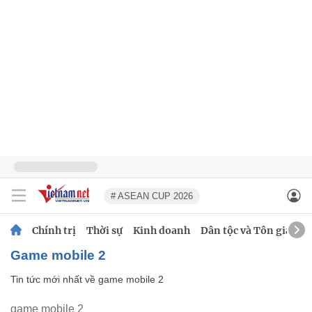
# ASEAN CUP 2026
Chính trị
Thời sự
Kinh doanh
Dân tộc và Tôn giáo
game mobile 2
Tin tức mới nhất về
game mobile 2
game mobile 2