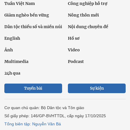
Tuần Việt Nam
Công nghiệp hỗ trợ
Giảm nghèo bền vững
Nông thôn mới
Dân tộc thiểu số và miền núi
Nội dung chuyên đề
English
Hồ sơ
Ảnh
Video
Multimedia
Podcast
24h qua
Tuyến bài
Sự kiện
Cơ quan chủ quản: Bộ Dân tộc và Tôn giáo
Số giấy phép: 146/GP-BVHTTDL, cấp ngày 17/10/2025
Tổng biên tập: Nguyễn Văn Bá