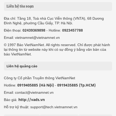
Liên hệ tòa soạn
Địa chỉ: Tầng 18, Toà nhà Cục Viễn thông (VNTA), 68 Dương
Đình Nghệ, phường Cầu Giấy, TP. Hà Nội.
Điện thoại:
02439369898
- Hotline:
0923457788
Email: vietnamnet@vietnamnet.vn
© 1997 Báo VietNamNet. All rights reserved. Chỉ được phát hành
lại thông tin từ website này khi có sự đồng ý bằng văn bản của
báo VietNamNet.
Liên hệ quảng cáo
Công ty Cổ phần Truyền thông VietNamNet
0919405885 (Hà Nội)
0919435885 (Tp.HCM)
Hotline:
-
Email: contact@vietnamnet.vn
http://vads.vn
Báo giá:
Hỗ trợ kỹ thuật: support@tech.vietnamnet.vn