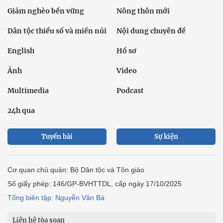
Giảm nghèo bền vững
Nông thôn mới
Dân tộc thiểu số và miền núi
Nội dung chuyên đề
English
Hồ sơ
Ảnh
Video
Multimedia
Podcast
24h qua
Tuyến bài
Sự kiện
Cơ quan chủ quản: Bộ Dân tộc và Tôn giáo
Số giấy phép: 146/GP-BVHTTDL, cấp ngày 17/10/2025
Tổng biên tập: Nguyễn Văn Bá
Liên hệ tòa soạn