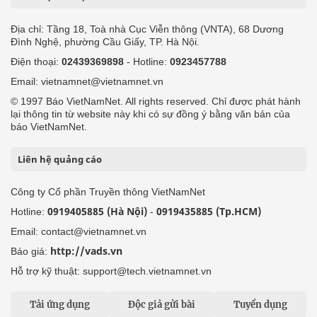
Địa chỉ: Tầng 18, Toà nhà Cục Viễn thông (VNTA), 68 Dương
Đình Nghệ, phường Cầu Giấy, TP. Hà Nội.
Điện thoại:
02439369898
- Hotline:
0923457788
Email: vietnamnet@vietnamnet.vn
© 1997 Báo VietNamNet. All rights reserved. Chỉ được phát hành
lại thông tin từ website này khi có sự đồng ý bằng văn bản của
báo VietNamNet.
Liên hệ quảng cáo
Công ty Cổ phần Truyền thông VietNamNet
0919405885 (Hà Nội)
0919435885 (Tp.HCM)
Hotline:
-
Email: contact@vietnamnet.vn
http://vads.vn
Báo giá:
Hỗ trợ kỹ thuật: support@tech.vietnamnet.vn
Tải ứng dụng
Độc giả gửi bài
Tuyển dụng