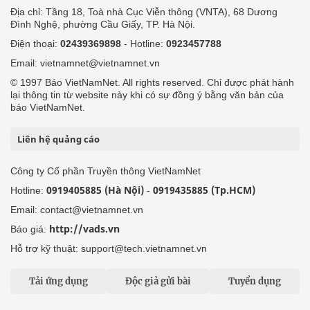
Địa chỉ: Tầng 18, Toà nhà Cục Viễn thông (VNTA), 68 Dương
Đình Nghệ, phường Cầu Giấy, TP. Hà Nội.
Điện thoại:
02439369898
- Hotline:
0923457788
Email: vietnamnet@vietnamnet.vn
© 1997 Báo VietNamNet. All rights reserved. Chỉ được phát hành
lại thông tin từ website này khi có sự đồng ý bằng văn bản của
báo VietNamNet.
Liên hệ quảng cáo
Công ty Cổ phần Truyền thông VietNamNet
0919405885 (Hà Nội)
0919435885 (Tp.HCM)
Hotline:
-
Email: contact@vietnamnet.vn
http://vads.vn
Báo giá:
Hỗ trợ kỹ thuật: support@tech.vietnamnet.vn
Tải ứng dụng
Độc giả gửi bài
Tuyển dụng