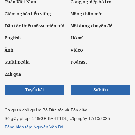
Tuần Việt Nam
Công nghiệp hỗ trợ
Giảm nghèo bền vững
Nông thôn mới
Dân tộc thiểu số và miền núi
Nội dung chuyên đề
English
Hồ sơ
Ảnh
Video
Multimedia
Podcast
24h qua
Tuyến bài
Sự kiện
Cơ quan chủ quản: Bộ Dân tộc và Tôn giáo
Số giấy phép: 146/GP-BVHTTDL, cấp ngày 17/10/2025
Tổng biên tập: Nguyễn Văn Bá