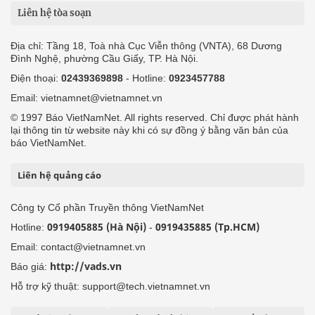
Liên hệ tòa soạn
Địa chỉ: Tầng 18, Toà nhà Cục Viễn thông (VNTA), 68 Dương
Đình Nghệ, phường Cầu Giấy, TP. Hà Nội.
Điện thoại:
02439369898
- Hotline:
0923457788
Email: vietnamnet@vietnamnet.vn
© 1997 Báo VietNamNet. All rights reserved. Chỉ được phát hành
lại thông tin từ website này khi có sự đồng ý bằng văn bản của
báo VietNamNet.
Liên hệ quảng cáo
Công ty Cổ phần Truyền thông VietNamNet
0919405885 (Hà Nội)
0919435885 (Tp.HCM)
Hotline:
-
Email: contact@vietnamnet.vn
http://vads.vn
Báo giá:
Hỗ trợ kỹ thuật: support@tech.vietnamnet.vn