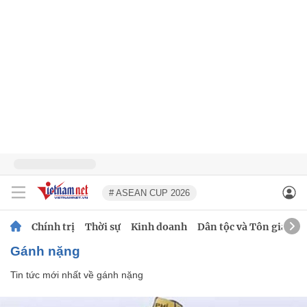
# ASEAN CUP 2026
Chính trị
Thời sự
Kinh doanh
Dân tộc và Tôn giáo
gánh nặng
Tin tức mới nhất về
gánh nặng