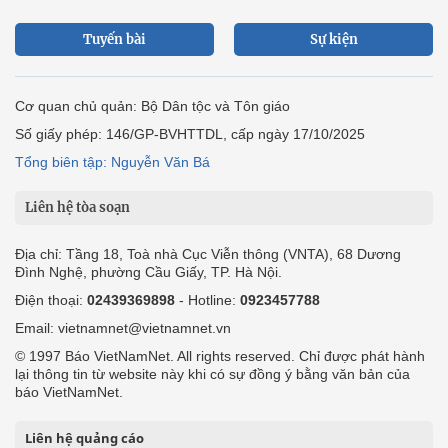
Tuyến bài
Sự kiện
Cơ quan chủ quản: Bộ Dân tộc và Tôn giáo
Số giấy phép: 146/GP-BVHTTDL, cấp ngày 17/10/2025
Tổng biên tập: Nguyễn Văn Bá
Liên hệ tòa soạn
Địa chỉ: Tầng 18, Toà nhà Cục Viễn thông (VNTA), 68 Dương
Đình Nghệ, phường Cầu Giấy, TP. Hà Nội.
Điện thoại:
02439369898
- Hotline:
0923457788
Email: vietnamnet@vietnamnet.vn
© 1997 Báo VietNamNet. All rights reserved. Chỉ được phát hành
lại thông tin từ website này khi có sự đồng ý bằng văn bản của
báo VietNamNet.
Liên hệ quảng cáo