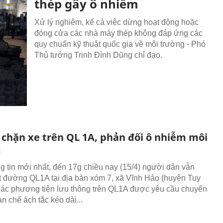
thép gây ô nhiễm
Xử lý nghiêm, kể cả việc dừng hoạt động hoặc
đóng cửa các nhà máy thép không đáp ứng các
quy chuẩn kỹ thuật quốc gia về môi trường - Phó
Thủ tướng Trịnh Đình Dũng chỉ đạo.
i chặn xe trên QL 1A, phản đối ô nhiễm môi
g
g tin mới nhất, đến 17g chiều nay (15/4) người dân vẫn
 đường QL1A tại địa bàn xóm 7, xã Vĩnh Hảo (huyện Tuy
ác phương tiện lưu thông trên QL1A được yêu cầu chuyển
n chế ách tắc kéo dài...