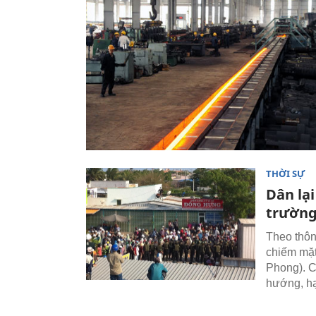
THỜI SỰ
Dân lạ
trườn
Theo thôn
chiếm mặt
Phong). C
hướng, hạ