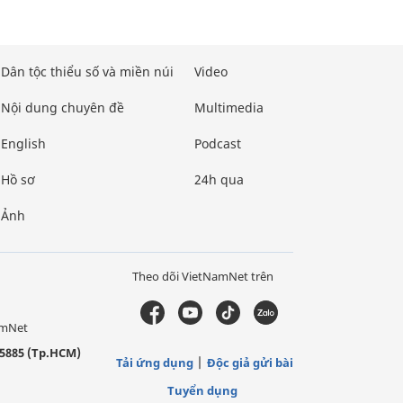
Dân tộc thiểu số và miền núi
Video
Nội dung chuyên đề
Multimedia
English
Podcast
Hồ sơ
24h qua
Ảnh
Theo dõi VietNamNet trên
amNet
5885 (Tp.HCM)
Tải ứng dụng
Độc giả gửi bài
Tuyển dụng