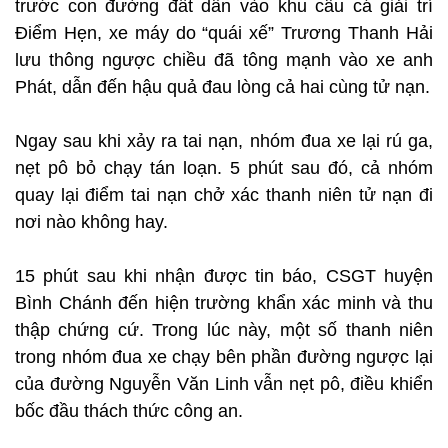
trước con đường đất dẫn vào khu câu cá giải trí
Điểm Hẹn, xe máy do “quái xế” Trương Thanh Hải
lưu thông ngược chiều đã tông mạnh vào xe anh
Phát, dẫn đến hậu quả đau lòng cả hai cùng tử nạn.
Ngay sau khi xảy ra tai nạn, nhóm đua xe lại rú ga,
nẹt pô bỏ chạy tán loạn. 5 phút sau đó, cả nhóm
quay lại điểm tai nạn chở xác thanh niên tử nạn đi
nơi nào không hay.
15 phút sau khi nhận được tin báo, CSGT huyện
Bình Chánh đến hiện trường khẩn xác minh và thu
thập chứng cứ. Trong lúc này, một số thanh niên
trong nhóm đua xe chạy bên phần đường ngược lại
của đường Nguyễn Văn Linh vẫn nẹt pô, điều khiển
bốc đầu thách thức công an.