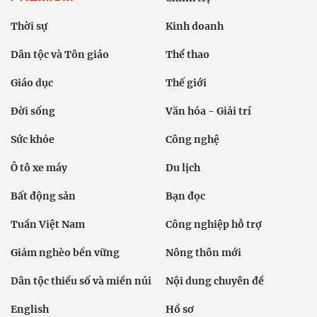
Thời sự
Kinh doanh
Dân tộc và Tôn giáo
Thể thao
Giáo dục
Thế giới
Đời sống
Văn hóa - Giải trí
Sức khỏe
Công nghệ
Ô tô xe máy
Du lịch
Bất động sản
Bạn đọc
Tuần Việt Nam
Công nghiệp hỗ trợ
Giảm nghèo bền vững
Nông thôn mới
Dân tộc thiểu số và miền núi
Nội dung chuyên đề
English
Hồ sơ