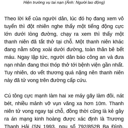
Hiện trường vụ tai nạn
(Ảnh: Người lao động)
Theo lời kể của người dân, lúc đó họ đang xem vô
tuyến thì đột nhiên nghe thấy một tiếng động cực
lớn dưới lòng đường, chạy ra xem thì thấy một
thanh niên đã tắt thở tại chỗ. Một thanh niên khác
đang nằm sõng xoài dưới đường, toàn thân bê bết
máu. Ngay lập tức, người dân báo công an và đưa
nạn nhân đang thoi thóp thở tới bệnh viện gần nhất.
Tuy nhiên, do vết thương quá nặng nên thanh niên
này đã tử vong trên đường cấp cứu.
Cú tông cực mạnh làm hai xe máy gãy làm đôi, nát
bét, nhiều mảnh vỡ vụn văng xa hơn 10m. Thanh
niên tử vong ngay tại chỗ, đồng thời cũng là kẻ gây
ra án mạng kinh hoàng được xác định là Trương
Thanh Hải (SN 1993, ngụ số 792/852B Ba Đình,