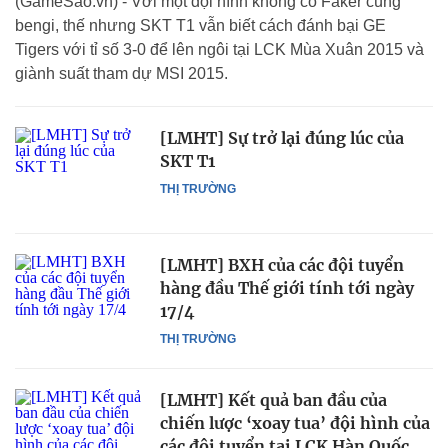
(GameSao.vn) - Với một đội hình không có Faker cùng
bengi, thế nhưng SKT T1 vẫn biết cách đánh bại GE
Tigers với tỉ số 3-0 để lên ngôi tại LCK Mùa Xuân 2015 và
giành suất tham dự MSI 2015.
[LMHT] Sự trở lại đúng lúc của
SKT T1
THỊ TRƯỜNG
[LMHT] BXH của các đội tuyển
hàng đầu Thế giới tính tới ngày
17/4
THỊ TRƯỜNG
[LMHT] Kết quả ban đầu của
chiến lược ‘xoay tua’ đội hình của
các đội tuyển tại LCK Hàn Quốc