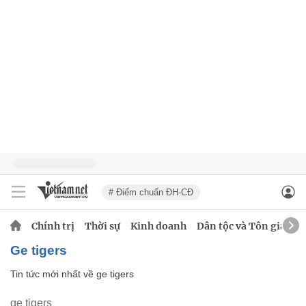
# Điểm chuẩn ĐH-CĐ
Chính trị
Thời sự
Kinh doanh
Dân tộc và Tôn giáo
ge tigers
Tin tức mới nhất về
ge tigers
ge tigers