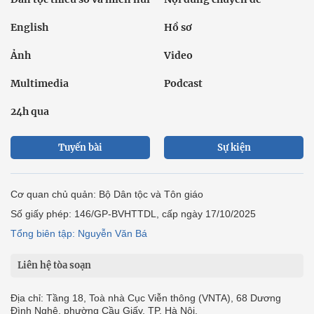
English
Hồ sơ
Ảnh
Video
Multimedia
Podcast
24h qua
Tuyến bài
Sự kiện
Cơ quan chủ quản: Bộ Dân tộc và Tôn giáo
Số giấy phép: 146/GP-BVHTTDL, cấp ngày 17/10/2025
Tổng biên tập: Nguyễn Văn Bá
Liên hệ tòa soạn
Địa chỉ: Tầng 18, Toà nhà Cục Viễn thông (VNTA), 68 Dương
Đình Nghệ, phường Cầu Giấy, TP. Hà Nội.