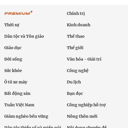
Chính trị
Thời sự
Kinh doanh
Dân tộc và Tôn giáo
Thể thao
Giáo dục
Thế giới
Đời sống
Văn hóa - Giải trí
Sức khỏe
Công nghệ
Ô tô xe máy
Du lịch
Bất động sản
Bạn đọc
Tuần Việt Nam
Công nghiệp hỗ trợ
Giảm nghèo bền vững
Nông thôn mới
Dân tộc thiểu số và miền núi
Nội dung chuyên đề