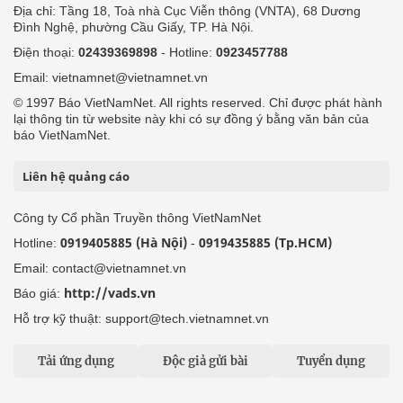
Địa chỉ: Tầng 18, Toà nhà Cục Viễn thông (VNTA), 68 Dương
Đình Nghệ, phường Cầu Giấy, TP. Hà Nội.
Điện thoại:
02439369898
- Hotline:
0923457788
Email: vietnamnet@vietnamnet.vn
© 1997 Báo VietNamNet. All rights reserved. Chỉ được phát hành
lại thông tin từ website này khi có sự đồng ý bằng văn bản của
báo VietNamNet.
Liên hệ quảng cáo
Công ty Cổ phần Truyền thông VietNamNet
0919405885 (Hà Nội)
0919435885 (Tp.HCM)
Hotline:
-
Email: contact@vietnamnet.vn
http://vads.vn
Báo giá:
Hỗ trợ kỹ thuật: support@tech.vietnamnet.vn
Tải ứng dụng
Độc giả gửi bài
Tuyển dụng