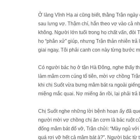
Ở làng Vĩnh Hạ ai cũng biết, thằng Trận ngày 
sau lưng vợ. Thậm chí, hắn theo vợ vào cả nhà 
không. Người lớn tuổi trong họ chất vấn, đòi 
họ “phân xử” giúp, nhưng Trận thản nhiên trả lờ
giai ngay. Tôi phải canh con này từng bước 
Có người bác họ ở tận Hà Đông, nghe thấy thế
làm mâm cơm cúng tổ tiên, mời vợ chồng Trận
khi chị Suốt vừa bưng mâm bát ra ngoài giếng 
miệng mắc quai. Nợ miếng ăn rồi, lại phải trả 
Chị Suốt nghe những lời bệnh hoạn ấy đã que
người mời vợ chồng chị ăn cơm là bác ruột c
đống mâm bát đổ vỡ, Trận chửi: “Mày ngủ với g
quá rơi vỡ hết cả mâm bát à?”. Người bác từ t