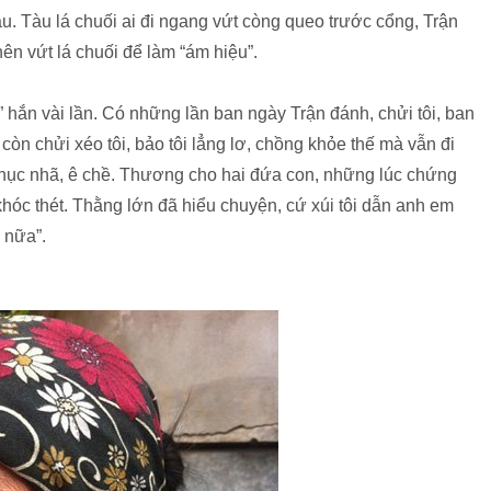
. Tàu lá chuối ai đi ngang vứt còng queo trước cổng, Trận
ên vứt lá chuối để làm “ám hiệu”.
 hắn vài lần. Có những lần ban ngày Trận đánh, chửi tôi, ban
còn chửi xéo tôi, bảo tôi lẳng lơ, chồng khỏe thế mà vẫn đi
ì nhục nhã, ê chề. Thương cho hai đứa con, những lúc chứng
hóc thét. Thằng lớn đã hiểu chuyện, cứ xúi tôi dẫn anh em
 nữa”.