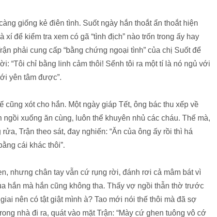
càng giống kẻ điên tình. Suốt ngày hắn thoắt ẩn thoắt hiện
xí để kiểm tra xem có gã “tình địch” nào trốn trong ấy hay
Trận phải cung cấp “bằng chứng ngoại tình” của chị Suốt để
i: “Tôi chỉ bằng linh cảm thôi! Sểnh tôi ra một tí là nó ngủ với
mới yên tâm được”.
 cũng xót cho hắn. Một ngày giáp Tết, ông bác thu xếp về
 ngồi xuống ăn cùng, luôn thể khuyên nhủ các cháu. Thế mà,
rửa, Trận theo sát, đay nghiến: “Ăn của ông ấy rồi thì há
bằng cái khác thôi”.
n, nhưng chân tay vẫn cứ rụng rời, đánh rơi cả mâm bát vì
ủa hắn mà hắn cũng không tha. Thấy vợ ngồi thẫn thờ trước
iai nên có tật giật mình à? Tao mới nói thế thôi mà đã sợ
rong nhà đi ra, quát vào mặt Trận: “Mày cứ ghen tuông vô cớ