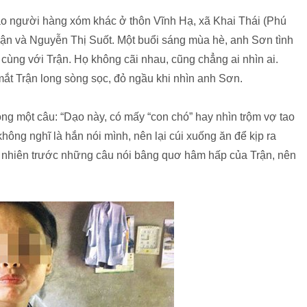
 người hàng xóm khác ở thôn Vĩnh Hạ, xã Khai Thái (Phú
ận và Nguyễn Thị Suốt. Một buổi sáng mùa hè, anh Sơn tình
cùng với Trận. Họ không cãi nhau, cũng chẳng ai nhìn ai.
mắt Trận long sòng sọc, đỏ ngầu khi nhìn anh Sơn.
g một câu: “Dạo này, có mấy “con chó” hay nhìn trộm vợ tao
hông nghĩ là hắn nói mình, nên lại cúi xuống ăn để kịp ra
 nhiên trước những câu nói bâng quơ hâm hấp của Trận, nên