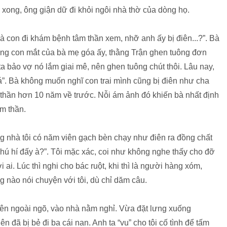
i xong, ông giận dữ đi khỏi ngôi nhà thờ của dòng họ.
à con đi khám bệnh tâm thần xem, nhỡ anh ấy bị điên...?”. Bà
ong con mắt của bà mẹ góa ấy, thằng Trận ghen tuông đơn
ta bảo vợ nó lắm giai mê, nên ghen tuông chút thôi. Lâu nay,
á”. Bà không muốn nghĩ con trai mình cũng bị điên như cha
m thần hơn 10 năm về trước. Nỗi ám ảnh đó khiến bà nhất định
m thần.
ng nhà tôi có năm viên gạch bèn chạy như điên ra đồng chất
 hú hí đấy à?”. Tôi mặc xác, coi như không nghe thấy cho đỡ
i ai. Lúc thì nghi cho bác ruột, khi thì là người hàng xóm,
g nào nói chuyện với tôi, dù chỉ dăm câu.
hên ngoài ngõ, vào nhà nằm nghỉ. Vừa đặt lưng xuống
 đã bị bẻ đi ba cái nan. Anh ta “vu” cho tôi cố tình để tấm