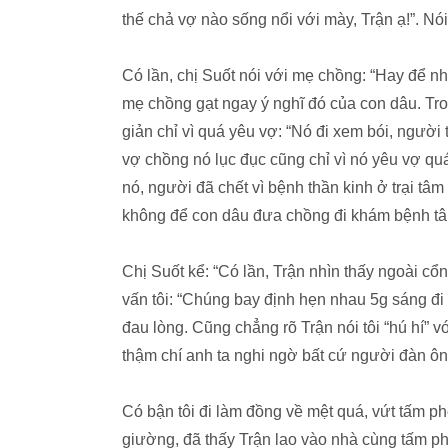
thế chả vợ nào sống nổi với mày, Trận ạ!”. Nó
Có lần, chị Suốt nói với mẹ chồng: “Hay để nh
mẹ chồng gạt ngay ý nghĩ đó của con dâu. Tr
giản chỉ vì quá yêu vợ: “Nó đi xem bói, người 
vợ chồng nó lục đục cũng chỉ vì nó yêu vợ qu
nó, người đã chết vì bệnh thần kinh ở trại tâ
không để con dâu đưa chồng đi khám bệnh tâ
Chị Suốt kể: “Có lần, Trận nhìn thấy ngoài cổ
vấn tôi: “Chúng bay định hẹn nhau 5g sáng đi
đau lòng. Cũng chẳng rõ Trận nói tôi “hú hí” vớ
thậm chí anh ta nghi ngờ bất cứ người đàn ôn
Có bận tôi đi làm đồng về mệt quá, vứt tấm p
giường, đã thấy Trận lao vào nhà cùng tấm phên