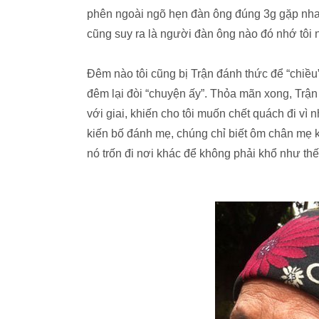
phên ngoài ngõ hẹn đàn ông đúng 3g gặp nhau
cũng suy ra là người đàn ông nào đó nhớ tôi n
Đêm nào tôi cũng bị Trận đánh thức để “chiều”
đêm lại đòi “chuyện ấy”. Thỏa mãn xong, Trận 
với giai, khiến cho tôi muốn chết quách đi v
kiến bố đánh mẹ, chúng chỉ biết ôm chân mẹ k
nó trốn đi nơi khác để không phải khổ như thế