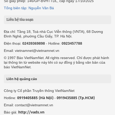
Số giấy phép: 146/GP-BVHTTDL, cấp ngày 17/10/2025
Tổng biên tập: Nguyễn Văn Bá
Liên hệ tòa soạn
Địa chỉ: Tầng 18, Toà nhà Cục Viễn thông (VNTA), 68 Dương
Đình Nghệ, phường Cầu Giấy, TP. Hà Nội.
Điện thoại:
02439369898
- Hotline:
0923457788
Email: vietnamnet@vietnamnet.vn
© 1997 Báo VietNamNet. All rights reserved. Chỉ được phát hành
lại thông tin từ website này khi có sự đồng ý bằng văn bản của
báo VietNamNet.
Liên hệ quảng cáo
Công ty Cổ phần Truyền thông VietNamNet
0919405885 (Hà Nội)
0919435885 (Tp.HCM)
Hotline:
-
Email: contact@vietnamnet.vn
http://vads.vn
Báo giá: