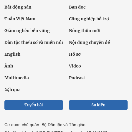
Bất động sản
Bạn đọc
Tuần Việt Nam
Công nghiệp hỗ trợ
Giảm nghèo bền vững
Nông thôn mới
Dân tộc thiểu số và miền núi
Nội dung chuyên đề
English
Hồ sơ
Ảnh
Video
Multimedia
Podcast
24h qua
Tuyến bài
Sự kiện
Cơ quan chủ quản: Bộ Dân tộc và Tôn giáo