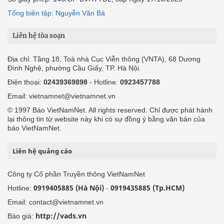
Tổng biên tập: Nguyễn Văn Bá
Liên hệ tòa soạn
Địa chỉ: Tầng 18, Toà nhà Cục Viễn thông (VNTA), 68 Dương
Đình Nghệ, phường Cầu Giấy, TP. Hà Nội.
Điện thoại:
02439369898
- Hotline:
0923457788
Email: vietnamnet@vietnamnet.vn
© 1997 Báo VietNamNet. All rights reserved. Chỉ được phát hành
lại thông tin từ website này khi có sự đồng ý bằng văn bản của
báo VietNamNet.
Liên hệ quảng cáo
Công ty Cổ phần Truyền thông VietNamNet
0919405885 (Hà Nội)
0919435885 (Tp.HCM)
Hotline:
-
Email: contact@vietnamnet.vn
http://vads.vn
Báo giá: