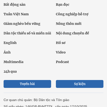
Bất động sản
Bạn đọc
Tuần Việt Nam
Công nghiệp hỗ trợ
Giảm nghèo bền vững
Nông thôn mới
Dân tộc thiểu số và miền núi
Nội dung chuyên đề
English
Hồ sơ
Ảnh
Video
Multimedia
Podcast
24h qua
Tuyến bài
Sự kiện
Cơ quan chủ quản: Bộ Dân tộc và Tôn giáo
Số giấy phép: 146/GP-BVHTTDL, cấp ngày 17/10/2025