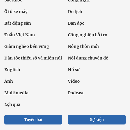
Sức khỏe
Công nghệ
Ô tô xe máy
Du lịch
Bất động sản
Bạn đọc
Tuần Việt Nam
Công nghiệp hỗ trợ
Giảm nghèo bền vững
Nông thôn mới
Dân tộc thiểu số và miền núi
Nội dung chuyên đề
English
Hồ sơ
Ảnh
Video
Multimedia
Podcast
24h qua
Tuyến bài
Sự kiện