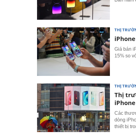
THỊ TRƯỜ
iPhone
Giá bán i
15% so vớ
THỊ TRƯỜ
Thị tr
iPhone
Các thươn
dòng iPho
thiết bị t