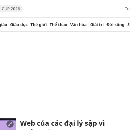
 CUP 2026
Tu
giáo
Giáo dục
Thế giới
Thể thao
Văn hóa - Giải trí
Đời sống
S
Web của các đại lý sập vì