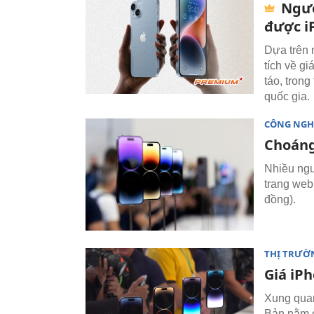
Ngườ
được i
Dựa trên 
tích về g
táo, tron
quốc gia.
CÔNG NGH
Choáng
Nhiều ngư
trang web
đồng).
THỊ TRƯỜ
Giá iPh
Xung quan
Bản nằm ở