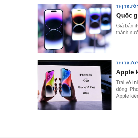
THỊ TRƯỜ
Quốc gi
Giá bán i
thành nướ
THỊ TRƯỜ
Apple 
Trái với 
dòng iPho
Apple kiế