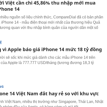
i Việt cần chi 45,86% thu nhập mới mua
Phone 14
nhiều nguồn số liệu chính thức, CompareDial đã có bản phân
iá iPhone 14 - mẫu điện thoại mới nhất của thương hiệu Quả
g tương quan với thu nhập bình quân của người dân một số
Ệ
 vì Apple báo giá iPhone 14 mức 18 tỷ đồng
ời sẽ sốc khi mức giá dành cho các mẫu iPhone 14 trên
 của Apple là 777.777 USD/tháng (tương đương 18,3 tỷ
NG
one 14 Việt Nam đắt hay rẻ so với khu vực
h Việt Nam, nhiều thị trường như Singapore, Thái Lan, Nhật
 nhóm đầu của Apple, có hàng sớm và giá tốt.