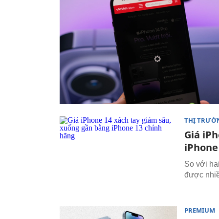
THỊ TRƯỜ
Giá iP
iPhone
So với ha
được nhiề
PREMIUM