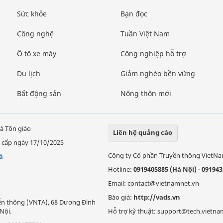
Sức khỏe
Bạn đọc
Công nghệ
Tuần Việt Nam
Ô tô xe máy
Công nghiệp hỗ trợ
Du lịch
Giảm nghèo bền vững
Bất động sản
Nông thôn mới
à Tôn giáo
Liên hệ quảng cáo
 cấp ngày 17/10/2025
Công ty Cổ phần Truyền thông VietN
á
Hotline:
0919405885 (Hà Nội)
-
091943
Email: contact@vietnamnet.vn
Báo giá:
http://vads.vn
Viễn thông (VNTA), 68 Dương Đình
Nội.
Hỗ trợ kỹ thuật: support@tech.vietna