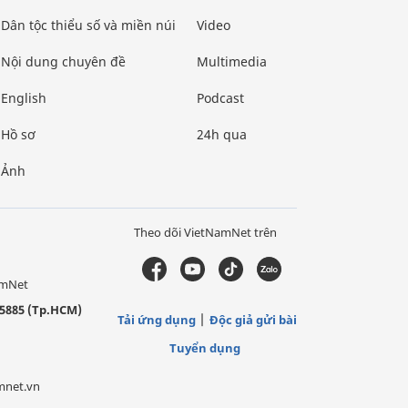
Dân tộc thiểu số và miền núi
Video
Nội dung chuyên đề
Multimedia
English
Podcast
Hồ sơ
24h qua
Ảnh
Theo dõi VietNamNet trên
amNet
5885 (Tp.HCM)
Tải ứng dụng
Độc giả gửi bài
Tuyển dụng
mnet.vn