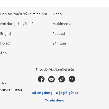
Dân tộc thiểu số và miền núi
Video
Nội dung chuyên đề
Multimedia
English
Podcast
Hồ sơ
24h qua
Ảnh
Theo dõi VietNamNet trên
amNet
5885 (Tp.HCM)
Tải ứng dụng
Độc giả gửi bài
Tuyển dụng