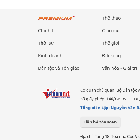
Thể thao
Chính trị
Giáo dục
Thời sự
Thế giới
Kinh doanh
Đời sống
Dân tộc và Tôn giáo
Văn hóa - Giải trí
Cơ quan chủ quản: Bộ Dân tộc v
Số giấy phép: 146/GP-BVHTTDL,
Tổng biên tập: Nguyễn Văn B
Liên hệ tòa soạn
Địa chỉ: Tầng 18, Toà nhà Cục 