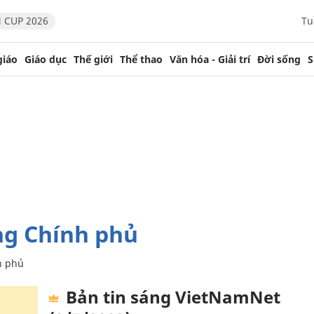
 CUP 2026
Tu
giáo
Giáo dục
Thế giới
Thể thao
Văn hóa - Giải trí
Đời sống
S
ng Chính phủ
h phủ
Bản tin sáng VietNamNet