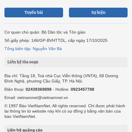
Tuyến bài
Sự kiện
Cơ quan chủ quản: Bộ Dân tộc và Tôn giáo
Số giấy phép: 146/GP-BVHTTDL, cấp ngày 17/10/2025
Tổng biên tập: Nguyễn Văn Bá
Liên hệ tòa soạn
Địa chỉ: Tầng 18, Toà nhà Cục Viễn thông (VNTA), 68 Dương
Đình Nghệ, phường Cầu Giấy, TP. Hà Nội.
Điện thoại:
02439369898
- Hotline:
0923457788
Email: vietnamnet@vietnamnet.vn
© 1997 Báo VietNamNet. All rights reserved. Chỉ được phát hành
lại thông tin từ website này khi có sự đồng ý bằng văn bản của
báo VietNamNet.
Liên hệ quảng cáo