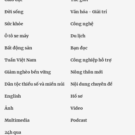
Đời sống
Văn hóa - Giải trí
Sức khỏe
Công nghệ
Ô tô xe máy
Du lịch
Bất động sản
Bạn đọc
Tuần Việt Nam
Công nghiệp hỗ trợ
Giảm nghèo bền vững
Nông thôn mới
Dân tộc thiểu số và miền núi
Nội dung chuyên đề
English
Hồ sơ
Ảnh
Video
Multimedia
Podcast
24h qua