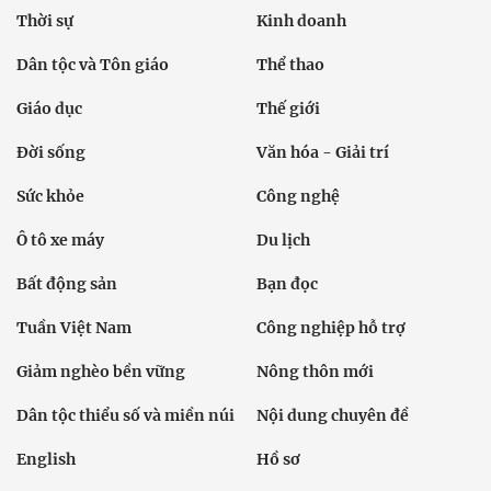
Thời sự
Kinh doanh
Dân tộc và Tôn giáo
Thể thao
Giáo dục
Thế giới
Đời sống
Văn hóa - Giải trí
Sức khỏe
Công nghệ
Ô tô xe máy
Du lịch
Bất động sản
Bạn đọc
Tuần Việt Nam
Công nghiệp hỗ trợ
Giảm nghèo bền vững
Nông thôn mới
Dân tộc thiểu số và miền núi
Nội dung chuyên đề
English
Hồ sơ