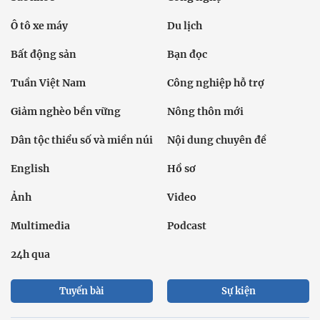
Ô tô xe máy
Du lịch
Bất động sản
Bạn đọc
Tuần Việt Nam
Công nghiệp hỗ trợ
Giảm nghèo bền vững
Nông thôn mới
Dân tộc thiểu số và miền núi
Nội dung chuyên đề
English
Hồ sơ
Ảnh
Video
Multimedia
Podcast
24h qua
Tuyến bài
Sự kiện