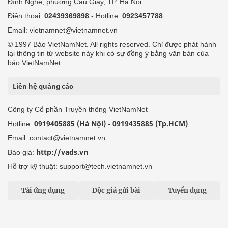
Đình Nghệ, phường Cầu Giấy, TP. Hà Nội.
Điện thoại:
02439369898
- Hotline:
0923457788
Email: vietnamnet@vietnamnet.vn
© 1997 Báo VietNamNet. All rights reserved. Chỉ được phát hành
lại thông tin từ website này khi có sự đồng ý bằng văn bản của
báo VietNamNet.
Liên hệ quảng cáo
Công ty Cổ phần Truyền thông VietNamNet
0919405885 (Hà Nội)
0919435885 (Tp.HCM)
Hotline:
-
Email: contact@vietnamnet.vn
http://vads.vn
Báo giá:
Hỗ trợ kỹ thuật: support@tech.vietnamnet.vn
Tải ứng dụng
Độc giả gửi bài
Tuyển dụng