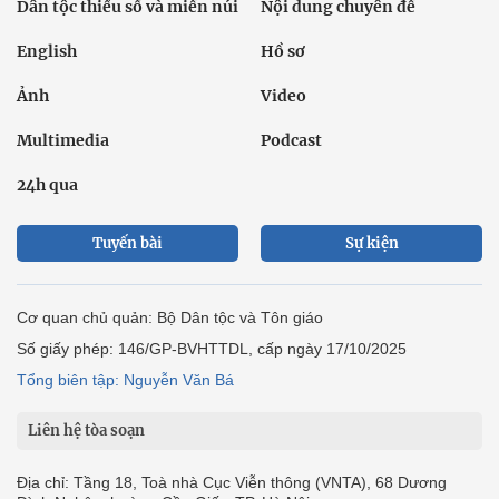
Dân tộc thiểu số và miền núi
Nội dung chuyên đề
English
Hồ sơ
Ảnh
Video
Multimedia
Podcast
24h qua
Tuyến bài
Sự kiện
Cơ quan chủ quản: Bộ Dân tộc và Tôn giáo
Số giấy phép: 146/GP-BVHTTDL, cấp ngày 17/10/2025
Tổng biên tập: Nguyễn Văn Bá
Liên hệ tòa soạn
Địa chỉ: Tầng 18, Toà nhà Cục Viễn thông (VNTA), 68 Dương