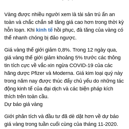
giá vàng thế giới giảm khoảng 5% trước các thông
tin tích cực về vắc-xin ngừa COVID-19 của các
hãng dược Pfizer và Moderna. Giá kim loại quý này
trong năm nay được thúc đẩy chủ yếu do những tác
động kinh tế của đại dịch và các biện pháp kích
thích trên toàn cầu.
Dự báo giá vàng
Giới phân tích và đầu tư đã dè dặt hơn về dự báo
giá vàng trong tuần cuối cùng của tháng 11-2020.
Theo khảo sát của Kitco, khoảng 47% cho rằng giá
vàng tăng, 29% người được hỏi dự đoán giảm và
24% còn lại nói giá kim loại quý này sẽ đi ngang.
Còn theo cuộc khảo sát trực tuyến ở Main Street
cũng do Kitco thực hiện, 42% trong số 1.539 nhà
đầu tư trả lời dự đoán giá vàng tăng, 39% tin giá
vàng sẽ giảm và 20% trả lời sẽ đi ngang.