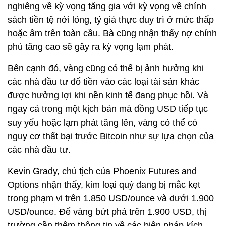
ngay cả trong một kịch bản mà đồng USD tiếp tục
suy yếu hoặc lạm phát tăng lên, vàng có thể có
nguy cơ thất bại trước Bitcoin như sự lựa chọn của
các nhà đầu tư.
Kevin Grady, chủ tịch của Phoenix Futures and
Options nhận thấy, kim loại quý đang bị mắc kẹt
trong phạm vi trên 1.850 USD/ounce và dưới 1.900
USD/ounce. Để vàng bứt phá trên 1.900 USD, thị
trường cần thêm thông tin về các biện pháp kích
thích mới, nhưng điều đó dường như không phải là
ưu tiên ngay bây giờ.
Đông Sơn
Xem thêm về:
Giá vàng