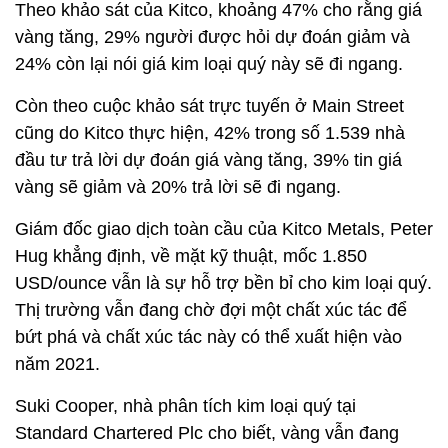
Giám đốc giao dịch toàn cầu của Kitco Metals, Peter
Hug khẳng định, về mặt kỹ thuật, mốc 1.850
USD/ounce vẫn là sự hỗ trợ bền bỉ cho kim loại quý.
Thị trường vẫn đang chờ đợi một chất xúc tác để
bứt phá và chất xúc tác này có thể xuất hiện vào
năm 2021.
Suki Cooper, nhà phân tích kim loại quý tại
Standard Chartered Plc cho biết, vàng vẫn đang
nghiêng về kỳ vọng tăng gia với kỳ vọng về chính
sách tiền tệ nới lỏng, tỷ giá thực duy trì ở mức thấp
hoặc âm trên toàn cầu. Bà cũng nhận thấy nợ chính
phủ tăng cao sẽ gây ra kỳ vọng lạm phát.
Bên cạnh đó, vàng cũng có thể bị ảnh hưởng khi
các nhà đầu tư đổ tiền vào các loại tài sản khác
được hưởng lợi khi nền kinh tế đang phục hồi. Và