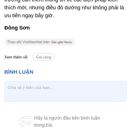
Tin cùng chuyên mục
Tin mới