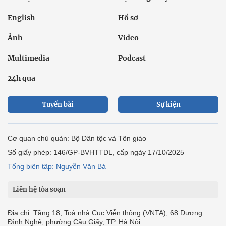
Tuyến bài
Sự kiện
Cơ quan chủ quản: Bộ Dân tộc và Tôn giáo
Số giấy phép: 146/GP-BVHTTDL, cấp ngày 17/10/2025
Tổng biên tập: Nguyễn Văn Bá
Liên hệ tòa soạn
Địa chỉ: Tầng 18, Toà nhà Cục Viễn thông (VNTA), 68 Dương
Đình Nghệ, phường Cầu Giấy, TP. Hà Nội.
Điện thoại:
02439369898
- Hotline:
0923457788
Email: vietnamnet@vietnamnet.vn
© 1997 Báo VietNamNet. All rights reserved. Chỉ được phát hành
lại thông tin từ website này khi có sự đồng ý bằng văn bản của
báo VietNamNet.
Liên hệ quảng cáo