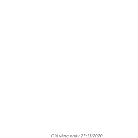
Giá vàng ngày 23/11/2020
Vàng được nhiều người xem là tài sản trú ẩn an
toàn và chắc chắn sẽ tăng giá cao hơn trong thời kỳ
hỗn loạn. Khi
kinh tế
hồi phục, đà tăng của vàng có
thể nhanh chóng bị đảo ngược.
Giá vàng thế giới giảm 0,8%. Trong 12 ngày qua,