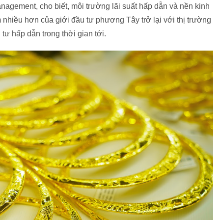
nagement, cho biết, môi trường lãi suất hấp dẫn và nền kinh
 nhiều hơn của giới đầu tư phương Tây trở lại với thị trường
 tư hấp dẫn trong thời gian tới.