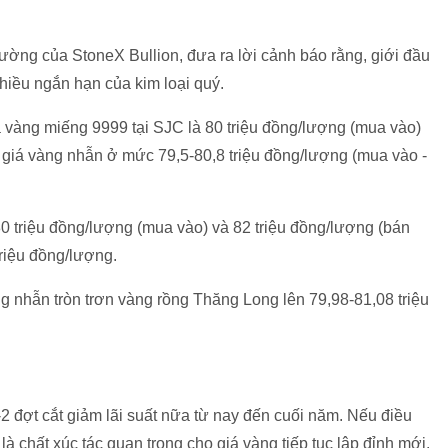
ường của StoneX Bullion, đưa ra lời cảnh báo rằng, giới đầu
 chiều ngắn hạn của kim loại quý.
iá vàng miếng 9999 tại SJC là 80 triệu đồng/lượng (mua vào)
t giá vàng nhẫn ở mức 79,5-80,8 triệu đồng/lượng (mua vào -
 triệu đồng/lượng (mua vào) và 82 triệu đồng/lượng (bán
triệu đồng/lượng.
 nhẫn tròn trơn vàng rồng Thăng Long lên 79,98-81,08 triệu
2 đợt cắt giảm lãi suất nữa từ nay đến cuối năm. Nếu điều
là chất xúc tác quan trọng cho giá vàng tiếp tục lập đỉnh mới.