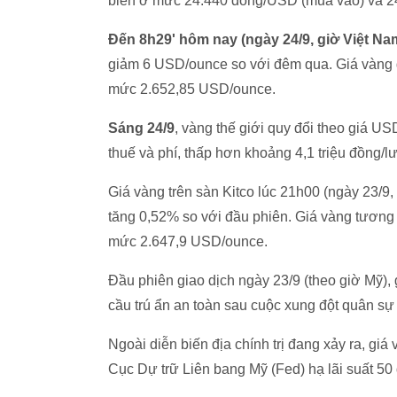
biến ở mức 24.440 đồng/USD (mua vào) và 2
Đến 8h29' hôm nay (ngày 24/9, giờ Việt Na
giảm 6 USD/ounce so với đêm qua. Giá vàng 
mức 2.652,85 USD/ounce.
Sáng 24/9
, vàng thế giới quy đổi theo giá 
thuế và phí, thấp hơn khoảng 4,1 triệu đồng/l
Giá vàng trên sàn Kitco lúc 21h00 (ngày 23/9
tăng 0,52% so với đầu phiên. Giá vàng tương
mức 2.647,9 USD/ounce.
Đầu phiên giao dịch ngày 23/9 (theo giờ Mỹ), 
cầu trú ẩn an toàn sau cuộc xung đột quân sự 
Ngoài diễn biến địa chính trị đang xảy ra, gi
Cục Dự trữ Liên bang Mỹ (Fed) hạ lãi suất 50