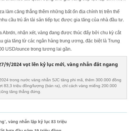
za làm căng thẳng thêm những bất ổn địa chính trị trên thế
 nhu cầu trú ẩn tài sản tiếp tục được gia tăng của nhà đầu tư.
a Abrdn, nhận xét, vàng đang được thúc đẩy bởi chu kỳ cắt
u gia tăng từ các ngân hàng trung ương, đặc biệt là Trung
00 USD/ounce trong tương lai gần.
7/9/2024 vọt lên kỷ lục mới, vàng nhẫn đắt ngang
2024 trong nước vàng nhẫn SJC tăng phi mã, thêm 300.000 đồng
ợt 83,3 triệu đồng/lượng (bán ra), chỉ cách vàng miếng 200.000
 cũng tăng thẳng đứng.
g', vàng nhẫn lập kỷ lục 83 triệu
đắt hơn đầu năm 19 triệu đồng