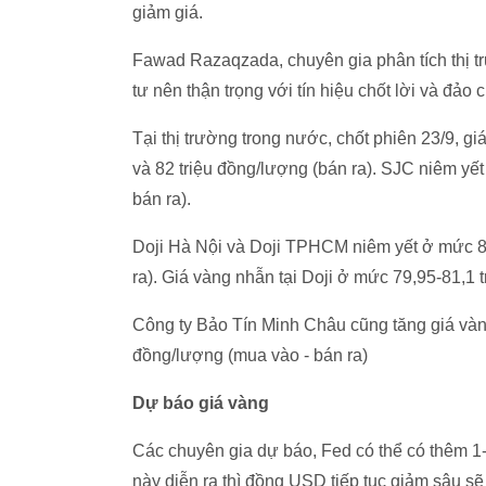
giảm giá.
Fawad Razaqzada, chuyên gia phân tích thị tr
tư nên thận trọng với tín hiệu chốt lời và đảo
Tại thị trường trong nước, chốt phiên 23/9, g
và 82 triệu đồng/lượng (bán ra). SJC niêm yế
bán ra).
Doji Hà Nội và Doji TPHCM niêm yết ở mức 80
ra). Giá vàng nhẫn tại Doji ở mức 79,95-81,1 
Công ty Bảo Tín Minh Châu cũng tăng giá vàng
đồng/lượng (mua vào - bán ra)
Dự báo giá vàng
Các chuyên gia dự báo, Fed có thể có thêm 1-
này diễn ra thì đồng USD tiếp tục giảm sâu sẽ 