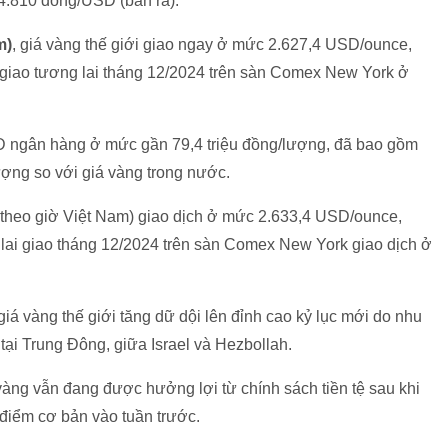
4.810 đồng/USD (bán ra).
m)
, giá vàng thế giới giao ngay ở mức 2.627,4 USD/ounce,
giao tương lai tháng 12/2024 trên sàn Comex New York ở
USD ngân hàng ở mức gần 79,4 triệu đồng/lượng, đã bao gồm
ượng so với giá vàng trong nước.
, theo giờ Việt Nam) giao dịch ở mức 2.633,4 USD/ounce,
 lai giao tháng 12/2024 trên sàn Comex New York giao dịch ở
giá vàng thế giới tăng dữ dội lên đỉnh cao kỷ lục mới do nhu
tại Trung Đông, giữa Israel và Hezbollah.
á vàng vẫn đang được hưởng lợi từ chính sách tiền tệ sau khi
 điểm cơ bản vào tuần trước.