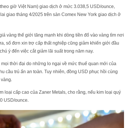
, theo giờ Việt Nam) giao dịch ở mức 3.038,5 USD/ounce,
 lai giao tháng 4/2025 trên sàn Comex New York giao dịch ở
giá vàng thế giới tăng mạnh khi dòng tiền đổ vào vàng tìm nơi
i ra, số đơn xin trợ cấp thất nghiệp cũng giảm khiến giới đầu
hú ý đến việc cắt giảm lãi suất trong năm nay.
 mọi thời đại do những lo ngại về mức thuế quan mới của
hu cầu trú ẩn an toàn. Tuy nhiên, đồng USD phục hồi cùng
n vàng.
im loại cấp cao của Zaner Metals, cho rằng, nếu kim loại quý
150 USD/ounce.