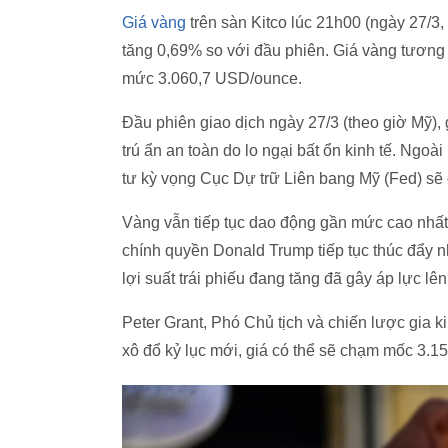
Giá vàng
trên sàn Kitco lúc 21h00 (ngày 27/3
tăng 0,69% so với đầu phiên. Giá vàng tương
mức 3.060,7 USD/ounce.
Đầu phiên giao dịch ngày 27/3 (theo giờ Mỹ), 
trú ẩn an toàn do lo ngại bất ổn kinh tế. Ngoà
tư kỳ vọng Cục Dự trữ Liên bang Mỹ (Fed) sẽ c
Vàng vẫn tiếp tục dao động gần mức cao nhất
chính quyền Donald Trump tiếp tục thúc đẩy n
lợi suất trái phiếu đang tăng đã gây áp lực lê
Peter Grant, Phó Chủ tịch và chiến lược gia k
xô đổ kỷ lục mới, giá có thể sẽ chạm mốc 3.