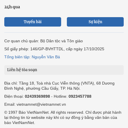
24h qua
Tuyến bài
Sự kiện
Cơ quan chủ quản: Bộ Dân tộc và Tôn giáo
Số giấy phép: 146/GP-BVHTTDL, cấp ngày 17/10/2025
Tổng biên tập: Nguyễn Văn Bá
Liên hệ tòa soạn
Địa chỉ: Tầng 18, Toà nhà Cục Viễn thông (VNTA), 68 Dương
Đình Nghệ, phường Cầu Giấy, TP. Hà Nội.
Điện thoại:
02439369898
- Hotline:
0923457788
Email: vietnamnet@vietnamnet.vn
© 1997 Báo VietNamNet. All rights reserved. Chỉ được phát hành
lại thông tin từ website này khi có sự đồng ý bằng văn bản của
báo VietNamNet.