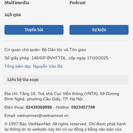
Multimedia
Podcast
24h qua
Tuyến bài
Sự kiện
Cơ quan chủ quản: Bộ Dân tộc và Tôn giáo
Số giấy phép: 146/GP-BVHTTDL, cấp ngày 17/10/2025
Tổng biên tập: Nguyễn Văn Bá
Liên hệ tòa soạn
Địa chỉ: Tầng 18, Toà nhà Cục Viễn thông (VNTA), 68 Dương
Đình Nghệ, phường Cầu Giấy, TP. Hà Nội.
Điện thoại:
02439369898
- Hotline:
0923457788
Email: vietnamnet@vietnamnet.vn
© 1997 Báo VietNamNet. All rights reserved. Chỉ được phát hành
lại thông tin từ website này khi có sự đồng ý bằng văn bản của