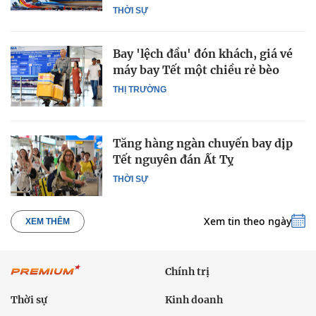
THỜI SỰ
Bay 'lệch đầu' đón khách, giá vé
máy bay Tết một chiều rẻ bèo
THỊ TRƯỜNG
Tăng hàng ngàn chuyến bay dịp
Tết nguyên đán Ất Tỵ
THỜI SỰ
Xem tin theo ngày
XEM THÊM
Chính trị
Thời sự
Kinh doanh