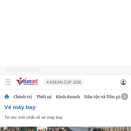
# ASEAN CUP 2026
Chính trị
Thời sự
Kinh doanh
Dân tộc và Tôn giáo
vé máy bay
Tin tức mới nhất về
vé máy bay