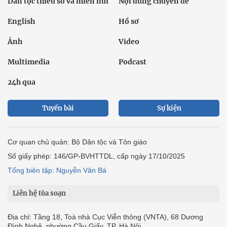
Dân tộc thiểu số và miền núi
Nội dung chuyên đề
English
Hồ sơ
Ảnh
Video
Multimedia
Podcast
24h qua
Tuyến bài
Sự kiện
Cơ quan chủ quản: Bộ Dân tộc và Tôn giáo
Số giấy phép: 146/GP-BVHTTDL, cấp ngày 17/10/2025
Tổng biên tập: Nguyễn Văn Bá
Liên hệ tòa soạn
Địa chỉ: Tầng 18, Toà nhà Cục Viễn thông (VNTA), 68 Dương
Đình Nghệ, phường Cầu Giấy, TP. Hà Nội.