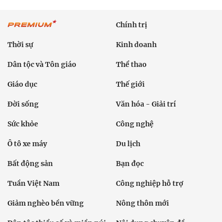
Chính trị
Thời sự
Kinh doanh
Dân tộc và Tôn giáo
Thể thao
Giáo dục
Thế giới
Đời sống
Văn hóa - Giải trí
Sức khỏe
Công nghệ
Ô tô xe máy
Du lịch
Bất động sản
Bạn đọc
Tuần Việt Nam
Công nghiệp hỗ trợ
Giảm nghèo bền vững
Nông thôn mới