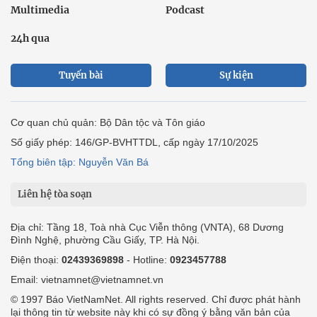
Multimedia
Podcast
24h qua
Tuyến bài
Sự kiện
Cơ quan chủ quản: Bộ Dân tộc và Tôn giáo
Số giấy phép: 146/GP-BVHTTDL, cấp ngày 17/10/2025
Tổng biên tập: Nguyễn Văn Bá
Liên hệ tòa soạn
Địa chỉ: Tầng 18, Toà nhà Cục Viễn thông (VNTA), 68 Dương
Đình Nghệ, phường Cầu Giấy, TP. Hà Nội.
Điện thoại:
02439369898
- Hotline:
0923457788
Email: vietnamnet@vietnamnet.vn
© 1997 Báo VietNamNet. All rights reserved. Chỉ được phát hành
lại thông tin từ website này khi có sự đồng ý bằng văn bản của