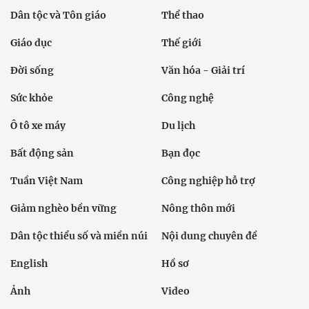
Dân tộc và Tôn giáo
Thể thao
Giáo dục
Thế giới
Đời sống
Văn hóa - Giải trí
Sức khỏe
Công nghệ
Ô tô xe máy
Du lịch
Bất động sản
Bạn đọc
Tuần Việt Nam
Công nghiệp hỗ trợ
Giảm nghèo bền vững
Nông thôn mới
Dân tộc thiểu số và miền núi
Nội dung chuyên đề
English
Hồ sơ
Ảnh
Video