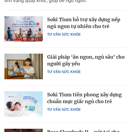
tình trạng quấy khóc, giúp bé ngủ ngon.
Soki Tium hỗ trợ xây dựng nếp
ngủ ngon tự nhiên cho trẻ
TƯ VẤN SỨC KHỎE
Giải pháp ‘ăn ngon, ngủ sâu’ cho
người gầy yếu
TƯ VẤN SỨC KHỎE
Soki Tium tiên phong xây dựng
chuẩn mực giấc ngủ cho trẻ
TƯ VẤN SỨC KHỎE