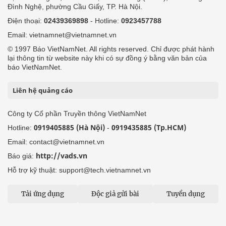
Đình Nghệ, phường Cầu Giấy, TP. Hà Nội.
Điện thoại:
02439369898
- Hotline:
0923457788
Email: vietnamnet@vietnamnet.vn
© 1997 Báo VietNamNet. All rights reserved. Chỉ được phát hành
lại thông tin từ website này khi có sự đồng ý bằng văn bản của
báo VietNamNet.
Liên hệ quảng cáo
Công ty Cổ phần Truyền thông VietNamNet
0919405885 (Hà Nội)
0919435885 (Tp.HCM)
Hotline:
-
Email: contact@vietnamnet.vn
http://vads.vn
Báo giá:
Hỗ trợ kỹ thuật: support@tech.vietnamnet.vn
Tải ứng dụng
Độc giả gửi bài
Tuyển dụng