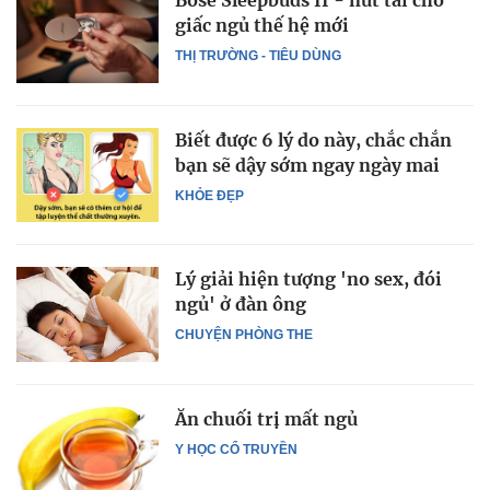
Bose Sleepbuds II - nút tai cho
giấc ngủ thế hệ mới
THỊ TRƯỜNG - TIÊU DÙNG
Biết được 6 lý do này, chắc chắn
bạn sẽ dậy sớm ngay ngày mai
KHỎE ĐẸP
Lý giải hiện tượng 'no sex, đói
ngủ' ở đàn ông
CHUYỆN PHÒNG THE
Ăn chuối trị mất ngủ
Y HỌC CỔ TRUYỀN